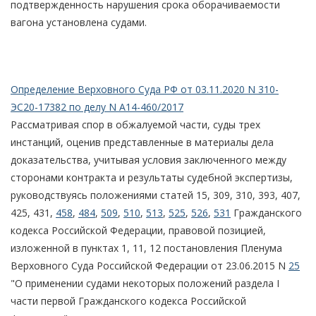
подтвержденность нарушения срока оборачиваемости
вагона установлена судами.
Определение Верховного Суда РФ от 03.11.2020 N 310-
ЭС20-17382 по делу N А14-460/2017
Рассматривая спор в обжалуемой части, суды трех
инстанций, оценив представленные в материалы дела
доказательства, учитывая условия заключенного между
сторонами контракта и результаты судебной экспертизы,
руководствуясь положениями статей 15, 309, 310, 393, 407,
425, 431,
458
,
484
,
509
,
510
,
513
,
525
,
526
,
531
Гражданского
кодекса Российской Федерации, правовой позицией,
изложенной в пунктах 1, 11, 12 постановления Пленума
Верховного Суда Российской Федерации от 23.06.2015 N
25
"О применении судами некоторых положений раздела I
части первой Гражданского кодекса Российской