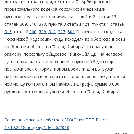
доказательства в порядке статьи 71 Арбитражного
процессуального кодекса Российской Федерации,
руководствуясь положениями пунктов 1 и 2 статьи 15,
статей 309, 310, 393, пункта 3 статьи 421, пункта 1 статьи
513
, статей
506
,
509
,
510
,
517
,
801
Гражданского кодекса
Российской Федерации, суды исходили из обоснованности
требований общества "Солид-Сибирь" по праву и по
размеру, поскольку общество "Нико-Ойл ДВ" на четверо
суток нарушило установленный в пункте 6.3 договора
поставки срок о нормативном времени для выгрузки
нефтепродуктов и возврата вагонов перевозчику, в связи с
чем истцу контрагентом начислен штраф в сумме 8 000
рублей, составившей убытки общества "Солид-Сибирь".
Решение коллегии арбитров МКАС при ТПП РФ от
17.10.2018 по делу N М-56/2018