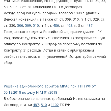
Учитывая изложенное, Истец, руководствуясь ст. ст. 30, 33,
53, 59, п. 2 ст. 81 Конвенции ООН о договорах
международной купли-продажи товаров 1980 г. (далее -
Венская конвенция), а также ст. ст. 309, 310, п. 1 ст. 329, ст.
ст. 330,
506
,
509
,
510
, п. 1 ст.
486
, ст.
463
, п. 3 ст.
487
Гражданского кодекса Российской Федерации (далее - ГК
РФ), просит суд взыскать с Ответчика: 1) предварительную
оплату по Контракту; 2) штраф за просрочку поставки по
Контракту; 3) расходы Истца в связи с арбитражным
разбирательством, в т.ч. уплаченный Истцом арбитражный
сбор.
Решение единоличного арбитра МКАС при ТПП РФ от
05.12.2018 по делу N М-91/2018
В обоснование заявленных требований Истец ссылался на
Договор, статьи
487
,
510
и
1102
ГК РФ.