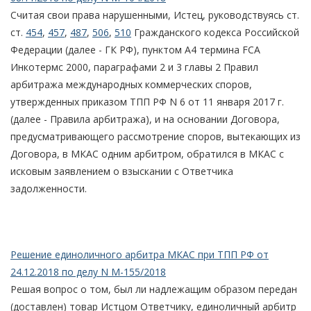
Считая свои права нарушенными, Истец, руководствуясь ст.
ст.
454
,
457
,
487
,
506
,
510
Гражданского кодекса Российской
Федерации (далее - ГК РФ), пунктом А4 термина FCA
Инкотермс 2000, параграфами 2 и 3 главы 2 Правил
арбитража международных коммерческих споров,
утвержденных приказом ТПП РФ N 6 от 11 января 2017 г.
(далее - Правила арбитража), и на основании Договора,
предусматривающего рассмотрение споров, вытекающих из
Договора, в МКАС одним арбитром, обратился в МКАС с
исковым заявлением о взыскании с Ответчика
задолженности.
Решение единоличного арбитра МКАС при ТПП РФ от
24.12.2018 по делу N М-155/2018
Решая вопрос о том, был ли надлежащим образом передан
(доставлен) товар Истцом Ответчику, единоличный арбитр