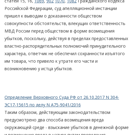
статей 15, 16,
1069
,
902
1070
,
1082
Гражданского кодекса
Российской Федерации, суд апелляционной инстанции
пришел к выводам о доказанности обществом
совокупности обстоятельств, влекущих ответственность
МВД России перед обществом в форме возмещения
убытков, поскольку, действуя в пределах предоставленных
властно-распорядительных полномочий принудительного
характера, ответчик не обеспечил сохранности изъятого
им товара, что привело к утрате его части и
возникновению у истца убытков.
Определение Верховного Суда РФ от 26.10.2017 N 304-
ЭС17-15615 по делу N А75-9041/2016
Таким образом, действующим законодательством
предусмотрено два способа возмещения вреда
окружающей среде - взыскание убытков в денежной форме
и возмещение вреда в натуре путем проведения