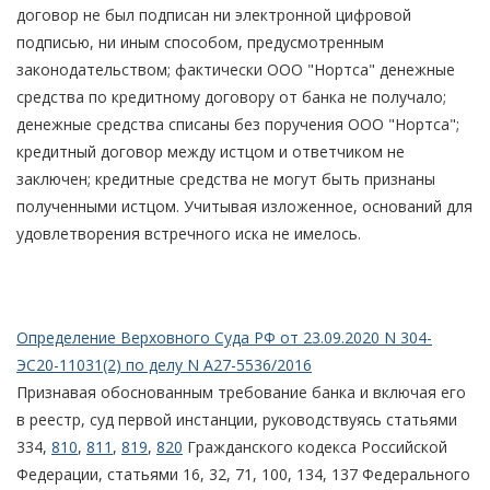
договор не был подписан ни электронной цифровой
подписью, ни иным способом, предусмотренным
законодательством; фактически ООО "Нортса" денежные
средства по кредитному договору от банка не получало;
денежные средства списаны без поручения ООО "Нортса";
кредитный договор между истцом и ответчиком не
заключен; кредитные средства не могут быть признаны
полученными истцом. Учитывая изложенное, оснований для
удовлетворения встречного иска не имелось.
Определение Верховного Суда РФ от 23.09.2020 N 304-
ЭС20-11031(2) по делу N А27-5536/2016
Признавая обоснованным требование банка и включая его
в реестр, суд первой инстанции, руководствуясь статьями
334,
810
,
811
,
819
,
820
Гражданского кодекса Российской
Федерации, статьями 16, 32, 71, 100, 134, 137 Федерального