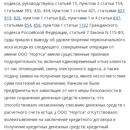
кодекса, руководствуясь статьей 15, пунктом 3 статьи 154,
статьями 393, 420, 434, пунктом 1 статьи 421, статьями
807
,
819
,
820
, пунктом 1 статьи
845
, пунктами 1 и 4 статьи
847
,
статьями
854
,
856
, пунктом 1 статьи
1102
Гражданского
кодекса Российской Федерации, статьей 7 Закона N 115-ФЗ,
суды пришли к выводу об удовлетворении первоначального
иска исходя из следующего: совершенные операции от
имени ООО "Нортса" имели существенные признаки
подозрительности, включая единовременный отказ клиента
от смс оповещений, смену электронного адреса, а также
подачу заявки на получение кредита, явное несоответствие
сумм платежей их назначению; банком не были
предприняты все зависящие от него меры безопасности в
целях сохранения денежных средств клиента, что
способствовало незаконному списанию денежных средств с
расчетного счета истца; у ООО "Нортса" отсутствовало
волеизъявление на заключение кредитного договора и
получение кредитных денежных средств; кредитный