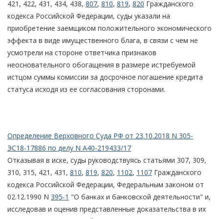
421, 422, 431, 434, 438,
807
,
810
,
819
,
820
Гражданского
кодекса Российской Федерации, суды указали на
приобретение заемщиком положительного экономического
эффекта в виде имущественного блага, в связи с чем не
усмотрели на стороне ответчика признаков
неосновательного обогащения в размере истребуемой
истцом суммы комиссии за досрочное погашение кредита
статуса исходя из ее согласования сторонами.
Определение Верховного Суда РФ от 23.10.2018 N 305-
ЭС18-17886 по делу N А40-219433/17
Отказывая в иске, суды руководствуясь статьями 307, 309,
310, 315, 421, 431,
810
,
819
,
820
,
1102
,
1107
Гражданского
кодекса Российской Федерации, Федеральным законом от
02.12.1990 N
395-1
"О банках и банковской деятельности" и,
исследовав и оценив представленные доказательства в их