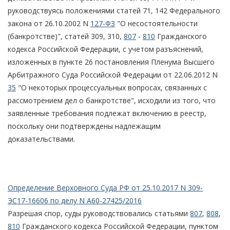
руководствуясь положениями статей 71, 142 Федерального
закона от 26.10.2002 N
127-ФЗ
"О несостоятельности
(банкротстве)", статей 309, 310,
807
-
810
Гражданского
кодекса Российской Федерации, с учетом разъяснений,
изложенных в пункте 26 постановления Пленума Высшего
Арбитражного Суда Российской Федерации от 22.06.2012 N
35
"О некоторых процессуальных вопросах, связанных с
рассмотрением дел о банкротстве", исходили из того, что
заявленные требования подлежат включению в реестр,
поскольку они подтверждены надлежащим
доказательствами.
Определение Верховного Суда РФ от 25.10.2017 N 309-
ЭС17-16606 по делу N А60-27425/2016
Разрешая спор, суды руководствовались статьями
807
,
808
,
810
Гражданского кодекса Российской Федерации, пунктом