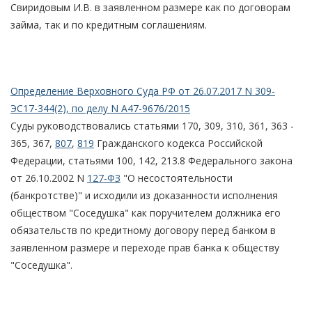
Свиридовым И.В. в заявленном размере как по договорам
займа, так и по кредитным соглашениям.
Определение Верховного Суда РФ от 26.07.2017 N 309-
ЭС17-344(2), по делу N А47-9676/2015
Суды руководствовались статьями 170, 309, 310, 361, 363 -
365, 367,
807
,
819
Гражданского кодекса Российской
Федерации, статьями 100, 142, 213.8 Федерального закона
от 26.10.2002 N
127-ФЗ
"О несостоятельности
(банкротстве)" и исходили из доказанности исполнения
обществом "Соседушка" как поручителем должника его
обязательств по кредитному договору перед банком в
заявленном размере и переходе прав банка к обществу
"Соседушка".