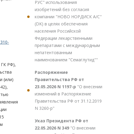
РУС" использования
изобретений без согласия
компании "НОВО НОРДИСК А/С"
(DK) в целях обеспечения
населения Российской
Федерации лекарственными
310-
препаратами с международным
непатентованным
наименованием "Семаглутид""
 ГК РФ),
льства
Распоряжение
Правительства РФ от
и (или)
23.05.2026 N 1197-р
"О внесении
42),
изменений в Распоряжение
стью
Правительства РФ от 31.12.2019
заявления
N 3260-р"
ции
15
Указ Президента РФ от
ем
22.05.2026 N 349
"О внесении