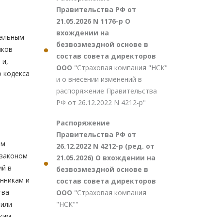
Правительства РФ от
21.05.2026 N 1176-р О
вхождении на
ральным
безвозмездной основе в
нков
состав совета директоров
 и,
ООО
"Страховая компания "НСК"
о кодекса
и о внесении изменений в
распоряжение Правительства
РФ от 26.12.2022 N 4212-р"
Распоряжение
Правительства РФ от
ым
26.12.2022 N 4212-р (ред. от
 законом
21.05.2026) О вхождении на
ий в
безвозмездной основе в
нникам и
состав совета директоров
тва
ООО
"Страховая компания
"НСК""
 или
ким