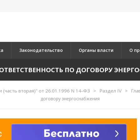
ка
Законодательство
Органы власти
О пр
. ОТВЕТСТВЕННОСТЬ ПО ДОГОВОРУ ЭНЕР
(часть вторая)" от 26.01.1996 N 14-ФЗ
Раздел IV
Гла
>
>
договору энергоснабжения