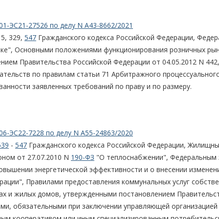
01-ЭС21-27526 по делу N А43-8662/2021
5, 329,
547
Гражданского кодекса Российской Федерации, Феде
ике", Основными положениями функционирования розничных ры
ием Правительства Российской Федерации от 04.05.2012 N 442,
зательств по правилам статьи 71 Арбитражного процессуальног
ванности заявленных требований по праву и по размеру.
06-ЭС22-7228 по делу N А55-24863/2020
539
-
547
Гражданского кодекса Российской Федерации, Жилищн
ном от 27.07.2010 N
190-ФЗ
"О теплоснабжении", Федеральным
овышении энергетической эффективности и о внесении изменен
рации", Правилами предоставления коммунальных услуг собстве
ах и жилых домов, утвержденными постановлением Правительс
ами, обязательными при заключении управляющей организацией
ым кооперативом или иным специализированным потребительс