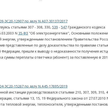
09-ЭС20-12907 по делу N А07-30137/2017
вуясь статьями 307 - 308, 330,
539
-
547
Гражданского кодекса
.03.2003 N
35-ФЗ
"Об электроэнергетике", Основными положен
й энергии, утвержденными постановлением Правительства Росс
енив представленные по делу доказательства по правилам статьи
 Федерации, пришли к выводу о недоказанности получения ист
а суммы переплаты ответчика (абонент) за поставленную в 201
04-ЭС20-15267 по делу N А45-17695/2019
ной инстанции руководствовался статьями 210, 307, 309, 310, 
рации, статьями 13, 15, 19 Федерального закона от 27.07.2010
ета тепловой энергии, теплоносителя, утвержденными постано