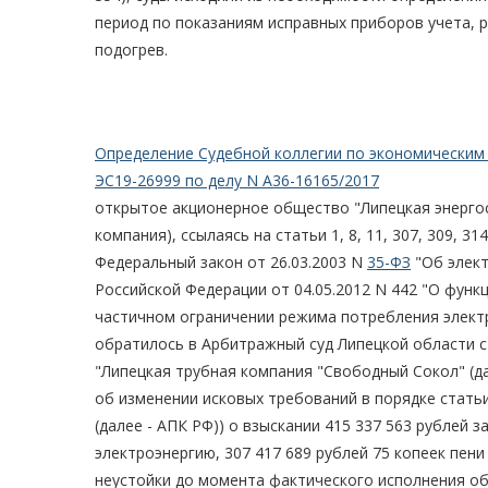
период по показаниям исправных приборов учета, р
подогрев.
Определение Судебной коллегии по экономическим 
ЭС19-26999 по делу N А36-16165/2017
открытое акционерное общество "Липецкая энергос
компания), ссылаясь на статьи 1, 8, 11, 307, 309, 31
Федеральный закон от 26.03.2003 N
35-ФЗ
"Об элект
Российской Федерации от 04.05.2012 N 442 "О функ
частичном ограничении режима потребления электр
обратилось в Арбитражный суд Липецкой области с
"Липецкая трубная компания "Свободный Сокол" (да
об изменении исковых требований в порядке стать
(далее - АПК РФ)) о взыскании 415 337 563 рублей з
электроэнергию, 307 417 689 рублей 75 копеек пени
неустойки до момента фактического исполнения об