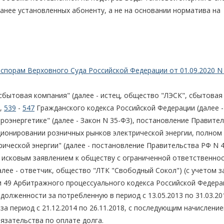
анее установленных абоненту, а не на основании норматива на
спорам Верховного Суда Российской Федерации от 01.09.2020 N 
бытовая компания" (далее - истец, общество "ЛЭСК", сбытовая
4,
539
-
547
Гражданского кодекса Российской Федерации (далее -
роэнергетике" (далее - Закон N 35-ФЗ), постановление Правите
ционировании розничных рынков электрической энергии, полном 
ической энергии" (далее - постановление Правительства РФ N 4
 исковым заявлением к обществу с ограниченной ответственно
лее - ответчик, общество "ЛТК "Свободный Сокол") (с учетом 
и 49 Арбитражного процессуального кодекса Российской Федера
адолженности за потребленную в период с 13.05.2013 по 31.03.20
 за период с 21.12.2014 по 26.11.2018, с последующим начислени
язательства по оплате долга.