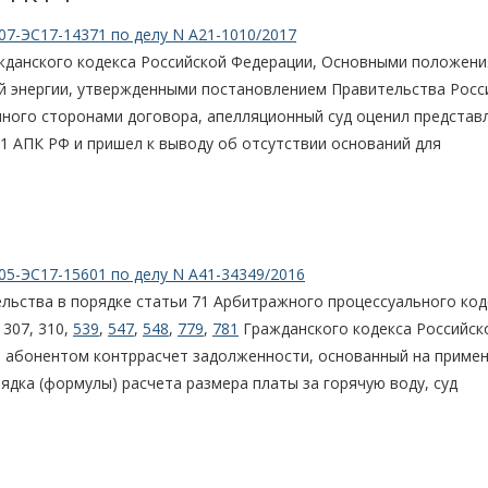
07-ЭС17-14371 по делу N А21-1010/2017
данского кодекса Российской Федерации, Основными положен
й энергии, утвержденными постановлением Правительства Росс
енного сторонами договора, апелляционный суд оценил представ
1 АПК РФ и пришел к выводу об отсутствии оснований для
05-ЭС17-15601 по делу N А41-34349/2016
льства в порядке статьи 71 Арбитражного процессуального код
 307, 310,
539
,
547
,
548
,
779
,
781
Гражданского кодекса Российск
 абонентом контррасчет задолженности, основанный на приме
дка (формулы) расчета размера платы за горячую воду, суд