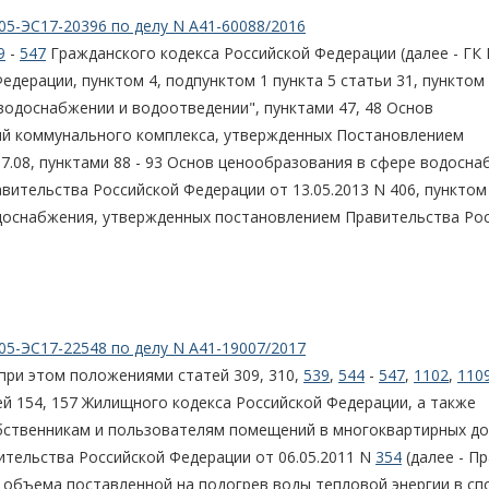
05-ЭС17-20396 по делу N А41-60088/2016
9
-
547
Гражданского кодекса Российской Федерации (далее - ГК 
дерации, пунктом 4, подпунктом 1 пункта 5 статьи 31, пунктом
водоснабжении и водоотведении", пунктами 47, 48 Основ
ий коммунального комплекса, утвержденных Постановлением
7.08, пунктами 88 - 93 Основ ценообразования в сфере водосна
ительства Российской Федерации от 13.05.2013 N 406, пунктом
водоснабжения, утвержденных постановлением Правительства Ро
05-ЭС17-22548 по делу N А41-19007/2017
при этом положениями статей 309, 310,
539
,
544
-
547
,
1102
,
110
й 154, 157 Жилищного кодекса Российской Федерации, а также
бственникам и пользователям помещений в многоквартирных до
тельства Российской Федерации от 06.05.2011 N
354
(далее - П
я объема поставленной на подогрев воды тепловой энергии в с