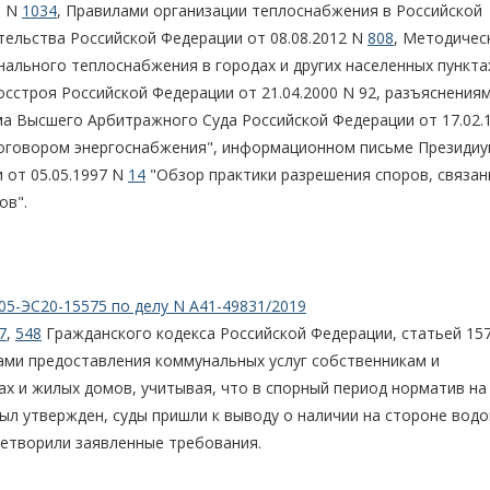
3 N
1034
, Правилами организации теплоснабжения в Российской
ельства Российской Федерации от 08.08.2012 N
808
, Методичес
льного теплоснабжения в городах и других населенных пункта
сстроя Российской Федерации от 21.04.2000 N 92, разъяснениям
 Высшего Арбитражного Суда Российской Федерации от 17.02.
 договором энергоснабжения", информационном письме Президи
 от 05.05.1997 N
14
"Обзор практики разрешения споров, связан
ов".
05-ЭС20-15575 по делу N А41-49831/2019
7
,
548
Гражданского кодекса Российской Федерации, статьей 15
ами предоставления коммунальных услуг собственникам и
 и жилых домов, учитывая, что в спорный период норматив на
л утвержден, суды пришли к выводу о наличии на стороне водо
летворили заявленные требования.