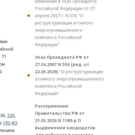
изменений в Указ Президента
Российской Федерации от 27
апреля 2007 г. N 556 "О
реструктуризации атомного
энергопромышленного
комплекса Российской
иями
Федерации"
ийской
 71
Указ Президента РФ от
цом
27.04.2007 N 556 (ред. от
22.05.2026)
"О реструктуризации
0
атомного энергопромышленного
комплекса Российской
Федерации"
Распоряжение
Правительства РФ от
438,
539
,
21.05.2026 N 1180-р О
 N
190-ФЗ
выдвижении кандидатов
влением
для избрания в качестве