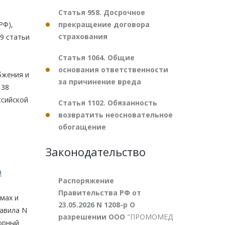
Статья 958. Досрочное
прекращение договора
РФ),
страхования
 9 статьи
Статья 1064. Общие
основания ответственности
бжения и
за причинение вреда
 38
ссийской
Статья 1102. Обязанность
возвратить неосновательное
обогащение
Законодательство
9
Распоряжение
Правительства РФ от
мах и
23.05.2026 N 1208-р О
равила N
разрешении ООО
"ПРОМОМЕД
порный