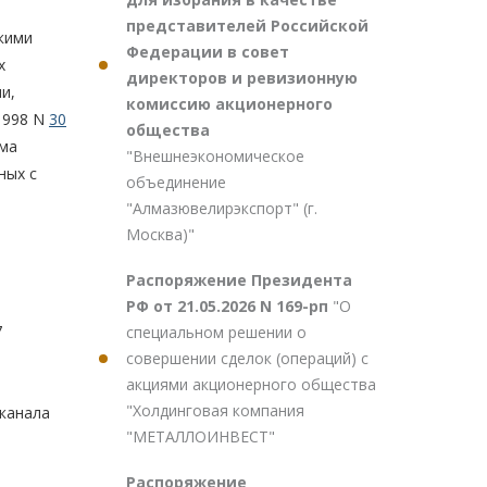
представителей Российской
кими
Федерации в совет
х
директоров и ревизионную
и,
комиссию акционерного
1998 N
30
общества
ума
"Внешнеэкономическое
ных с
объединение
"Алмазювелирэкспорт" (г.
Москва)"
Распоряжение Президента
РФ от 21.05.2026 N 169-рп
"О
7
специальном решении о
совершении сделок (операций) с
акциями акционерного общества
"Холдинговая компания
канала
"МЕТАЛЛОИНВЕСТ"
Распоряжение