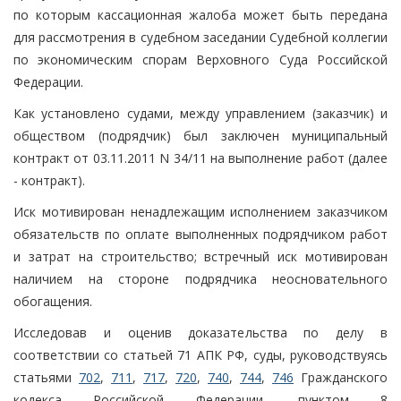
по которым кассационная жалоба может быть передана
для рассмотрения в судебном заседании Судебной коллегии
по экономическим спорам Верховного Суда Российской
Федерации.
Как установлено судами, между управлением (заказчик) и
обществом (подрядчик) был заключен муниципальный
контракт от 03.11.2011 N 34/11 на выполнение работ (далее
- контракт).
Иск мотивирован ненадлежащим исполнением заказчиком
обязательств по оплате выполненных подрядчиком работ
и затрат на строительство; встречный иск мотивирован
наличием на стороне подрядчика неосновательного
обогащения.
Исследовав и оценив доказательства по делу в
соответствии со статьей 71 АПК РФ, суды, руководствуясь
статьями
702
,
711
,
717
,
720
,
740
,
744
,
746
Гражданского
кодекса Российской Федерации, пунктом 8