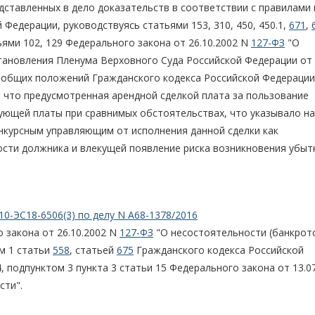
едставленных в дело доказательств в соответствии с правилами 
Федерации, руководствуясь статьями 153, 310, 450, 450.1,
671
,
ями 102, 129 Федерального закона от 26.10.2002 N
127-ФЗ
"О
становления Пленума Верховного Суда Российской Федерации от
 общих положений Гражданского кодекса Российской Федерации
о, что предусмотренная арендной сделкой плата за пользование
ующей платы при сравнимых обстоятельствах, что указывало н
нкурсным управляющим от исполнения данной сделки как
ти должника и влекущей появление риска возникновения убыт
10-ЭС18-6506(3) по делу N А68-1378/2016
 закона от 26.10.2002 N
127-ФЗ
"О несостоятельности (банкротс
ом 1 статьи
558
, статьей
675
Гражданского кодекса Российской
4, подпунктом 3 пункта 3 статьи 15 Федерального закона от 13.0
сти".