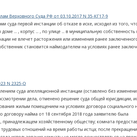
ам Верховного Суда РФ от 03.10.2017 N 35-КГ17-9
и суда первой инстанции об отказе в иске, исходил из того, чт
 ... , корпус ... , по улице ... в муниципальную собственность 
ации не влечет расторжения или изменения ранее заключенного
обственник становится наймодателем на условиях ранее заклю
023 N 2325-О
елением суда апелляционной инстанции (оставлено без изменени
ассмотрении дела, отменено решение суда общей юрисдикции, и
ьзования жилым помещением на условиях договора социального 
по договору найма от 18 сентября 2018 года заявителю была
, принадлежащем хозяйственному обществу; комната предоста
 трудовых отношений на время работы истца; после прекращени
 года использование комнаты не могло осуществляться на преж