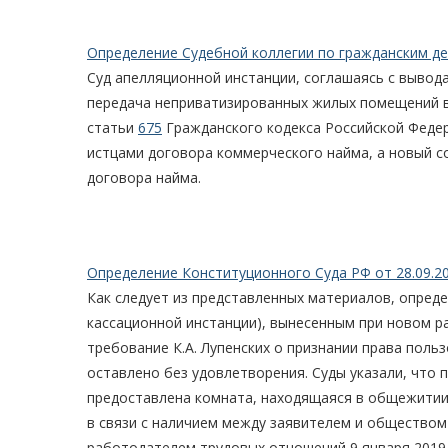
Определение Судебной коллегии по гражданским дел
Суд апелляционной инстанции, соглашаясь с выводам
передача неприватизированных жилых помещений в доме
статьи
675
Гражданского кодекса Российской Федер
истцами договора коммерческого найма, а новый с
договора найма.
Определение Конституционного Суда РФ от 28.09.2
Как следует из представленных материалов, опред
кассационной инстанции), вынесенным при новом р
требование К.А. Лупенских о признании права пол
оставлено без удовлетворения. Суды указали, что 
предоставлена комната, находящаяся в общежитии
в связи с наличием между заявителем и обществом
работодателем трудовых отношений 9 января 2019