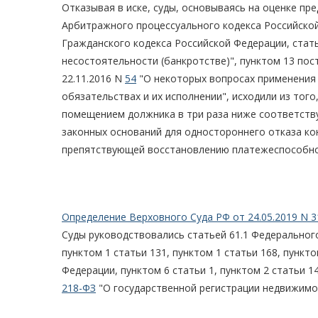
Отказывая в иске, суды, основываясь на оценке пр
Арбитражного процессуального кодекса Российской 
Гражданского кодекса Российской Федерации, стать
несостоятельности (банкротстве)", пунктом 13 по
22.11.2016 N
54
"О некоторых вопросах применения
обязательствах и их исполнении", исходили из тог
помещением должника в три раза ниже соответств
законных оснований для одностороннего отказа ко
препятствующей восстановлению платежеспособнос
Определение Верховного Суда РФ от 24.05.2019 N 3
Суды руководствовались статьей 61.1 Федерального
пунктом 1 статьи 131, пунктом 1 статьи 168, пункт
Федерации, пунктом 6 статьи 1, пунктом 2 статьи 1
218-ФЗ
"О государственной регистрации недвижимо