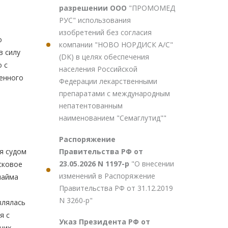
разрешении ООО
"ПРОМОМЕД
РУС" использования
изобретений без согласия
о
компании "НОВО НОРДИСК А/С"
в силу
(DK) в целях обеспечения
 с
населения Российской
ченного
Федерации лекарственными
препаратами с международным
непатентованным
наименованием "Семаглутид""
Распоряжение
Правительства РФ от
я судом
23.05.2026 N 1197-р
"О внесении
сковое
изменений в Распоряжение
найма
Правительства РФ от 31.12.2019
N 3260-р"
влялась
я с
Указ Президента РФ от
них