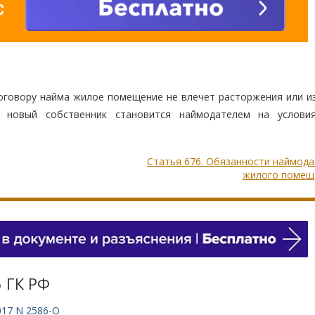
оговору найма жилое помещение не влечет расторжения или и
 новый собственник становится наймодателем на услови
Статья 676. Обязанности наймод
жилого помещ
5 ГК РФ
017 N 2586-О