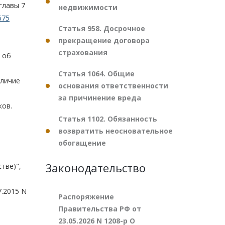
главы 7
недвижимости
675
Статья 958. Досрочное
прекращение договора
страхования
 об
Статья 1064. Общие
аличие
основания ответственности
за причинение вреда
ков.
Статья 1102. Обязанность
возвратить неосновательное
обогащение
Законодательство
тве)",
7.2015 N
Распоряжение
Правительства РФ от
23.05.2026 N 1208-р О