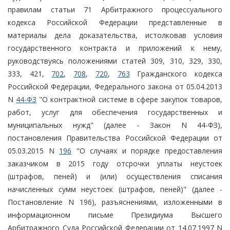
правилам статьи 71 Арбитражного процессуального
кодекса Российской Федерации представленные в
материалы дела доказательства, истолковав условия
государственного контракта и приложений к нему,
руководствуясь положениями статей 309, 310, 329, 330,
333, 421,
702
,
708
,
720
,
763
Гражданского кодекса
Российской Федерации, Федерального закона от 05.04.2013
N
44-ФЗ
"О контрактной системе в сфере закупок товаров,
работ, услуг для обеспечения государственных и
муниципальных нужд" (далее - Закон N 44-ФЗ),
постановления Правительства Российской Федерации от
05.03.2015 N
196
"О случаях и порядке предоставления
заказчиком в 2015 году отсрочки уплаты неустоек
(штрафов, пеней) и (или) осуществления списания
начисленных сумм неустоек (штрафов, пеней)" (далее -
Постановление N 196), разъяснениями, изложенными в
информационном письме Президиума Высшего
Арбитражного Суда Российской Федерации от 14.07.1997 N