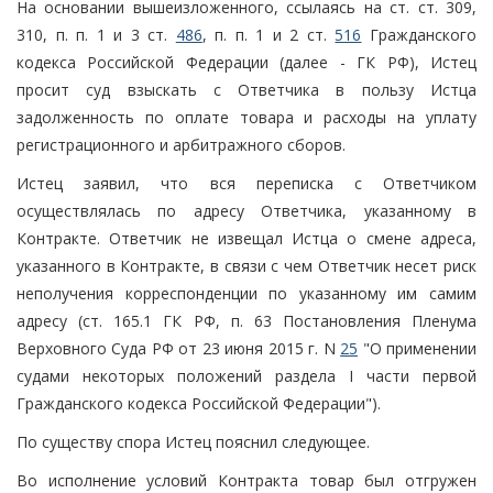
На основании вышеизложенного, ссылаясь на ст. ст. 309,
310, п. п. 1 и 3 ст.
486
, п. п. 1 и 2 ст.
516
Гражданского
кодекса Российской Федерации (далее - ГК РФ), Истец
просит суд взыскать с Ответчика в пользу Истца
задолженность по оплате товара и расходы на уплату
регистрационного и арбитражного сборов.
Истец заявил, что вся переписка с Ответчиком
осуществлялась по адресу Ответчика, указанному в
Контракте. Ответчик не извещал Истца о смене адреса,
указанного в Контракте, в связи с чем Ответчик несет риск
неполучения корреспонденции по указанному им самим
адресу (ст. 165.1 ГК РФ, п. 63 Постановления Пленума
Верховного Суда РФ от 23 июня 2015 г. N
25
"О применении
судами некоторых положений раздела I части первой
Гражданского кодекса Российской Федерации").
По существу спора Истец пояснил следующее.
Во исполнение условий Контракта товар был отгружен