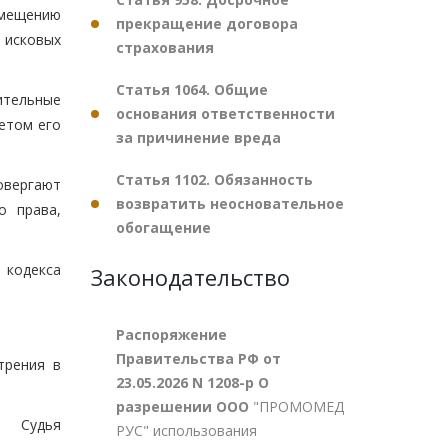
змещению
прекращение договора
 исковых
страхования
Статья 1064. Общие
тельные
основания ответственности
метом его
за причинение вреда
Статья 1102. Обязанность
овергают
возвратить неосновательное
о права,
обогащение
 кодекса
Законодательство
Распоряжение
Правительства РФ от
трения в
23.05.2026 N 1208-р О
разрешении ООО
"ПРОМОМЕД
Судья
РУС" использования