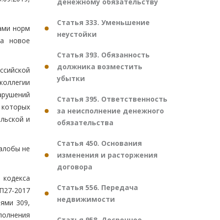
денежному обязательству
Статья 333. Уменьшение
ами норм
неустойки
на новое
Статья 393. Обязанность
должника возместить
оссийской
убытки
коллегии
арушений
Статья 395. Ответственность
 которых
за неисполнение денежного
льской и
обязательства
Статья 450. Основания
алобы не
изменения и расторжения
договора
 кодекса
Статья 556. Передача
П27-2017
недвижимости
ями 309,
полнения
Статья 958. Досрочное