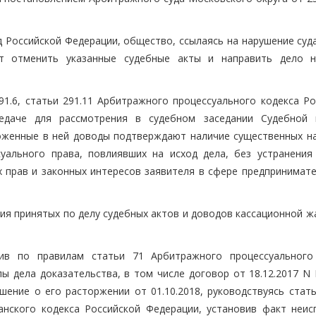
д Российской Федерации, общество, ссылаясь на нарушение суд
ит отменить указанные судебные акты и направить дело 
291.6, статьи 291.11 Арбитражного процессуального кодекса Р
едаче для рассмотрения в судебном заседании Судебной 
ложенные в ней доводы подтверждают наличие существенных н
уального права, повлиявших на исход дела, без устранения
прав и законных интересов заявителя в сфере предпринимате
ия принятых по делу судебных актов и доводов кассационной ж
ив по правилам статьи 71 Арбитражного процессуального
ы дела доказательства, в том числе договор от 18.12.2017 N 
ение о его расторжении от 01.10.2018, руководствуясь стать
нского кодекса Российской Федерации, установив факт неис