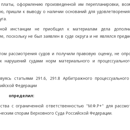
 платы, оформлению произведенной им перепланировки, во
ию, пришли к выводу о наличии оснований для удовлетворения
уга.
ной инстанции не приобщил к материалам дела дополни
е, поскольку не был заявлен в суде округа и не являлся пред
ом рассмотрения судов и получили правовую оценку, не опр
 нарушений судами норм материального и процессуальног
уясь статьями 291.6, 291.8 Арбитражного процессуального
сийской Федерации
определил:
ства с ограниченной ответственностью "М.Ф.Р+" для рассмо
ческим спорам Верховного Суда Российской Федерации.