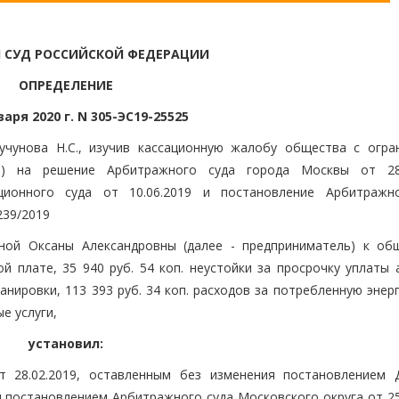
 СУД РОССИЙСКОЙ ФЕДЕРАЦИИ
ОПРЕДЕЛЕНИЕ
варя 2020 г. N 305-ЭС19-25525
учунова Н.С., изучив кассационную жалобу общества с огра
о) на решение Арбитражного суда города Москвы от 28.
ционного суда от 10.06.2019 и постановление Арбитражн
239/2019
ной Оксаны Александровны (далее - предприниматель) к об
й плате, 35 940 руб. 54 коп. неустойки за просрочку уплаты 
анировки, 113 393 руб. 34 коп. расходов за потребленную энер
е услуги,
установил:
 28.02.2019, оставленным без изменения постановлением 
и постановлением Арбитражного суда Московского округа от 25