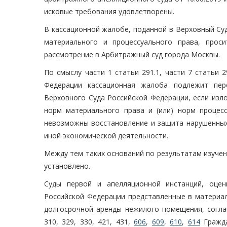
исковые требования удовлетворены.
В кассационной жалобе, поданной в Верховный Су
материального и процессуального права, прос
рассмотрение в Арбитражный суд города Москвы.
По смыслу части 1 статьи 291.1, части 7 статьи 
Федерации кассационная жалоба подлежит пер
Верховного Суда Российской Федерации, если из
норм материального права и (или) норм процесс
невозможны восстановление и защита нарушенных 
иной экономической деятельности.
Между тем таких оснований по результатам изучен
установлено.
Суды первой и апелляционной инстанций, оцен
Российской Федерации представленные в материал
долгосрочной аренды нежилого помещения, соглаш
310, 329, 330, 421, 431,
606
,
609
,
610
,
614
Гражда