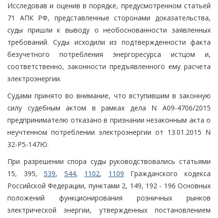
Исследовав и оценив в порядке, предусмотренном статьей
71 АПК РФ, представленные сторонами доказательства,
суды пришли к выводу о необоснованности заявленных
требований. Суды исходили из подтвержденности факта
безучетного потребления энергоресурса истцом и,
соответственно, законности предъявленного ему расчета
электроэнергии.
Судами принято во внимание, что вступившим в законную
силу судебным актом в рамках дела N А09-4706/2015
предпринимателю отказано в признании незаконным акта о
неучтенном потреблении электроэнергии от 13.01.2015 N
32-Р5-147Ю.
При разрешении спора суды руководствовались статьями
15, 395,
539
,
544
,
1102
,
1109
Гражданского кодекса
Российской Федерации, пунктами 2, 149, 192 - 196 Основных
положений функционирования розничных рынков
электрической энергии, утвержденных постановлением