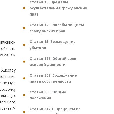
Статья 10. Пределы
осуществления гражданских
прав
Статья 12. Способы защиты
гражданских прав
Статья 15. Возмещение
ниченной
убытков
 области
05.2019 и
Статья 196. Общий срок
исковой давности
обществу
Статья 209. Содержание
полнения
права собственности
ственную
просрочку
Статья 309. Общие
твляющих
положения
тельного
нтракта N
Статья 317.1. Проценты по