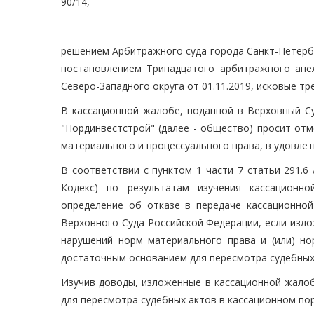
90/14,
решением Арбитражного суда города Санкт-Петербу
постановлением Тринадцатого арбитражного апел
Северо-Западного округа от 01.11.2019, исковые т
В кассационной жалобе, поданной в Верховный С
"Нординвестстрой" (далее - общество) просит от
материального и процессуального права, в удовлет
В соответствии с пунктом 1 части 7 статьи 291.6
Кодекс) по результатам изучения кассационн
определение об отказе в передаче кассационно
Верховного Суда Российской Федерации, если изл
нарушений норм материального права и (или) но
достаточным основанием для пересмотра судебных 
Изучив доводы, изложенные в кассационной жалоб
для пересмотра судебных актов в кассационном пор