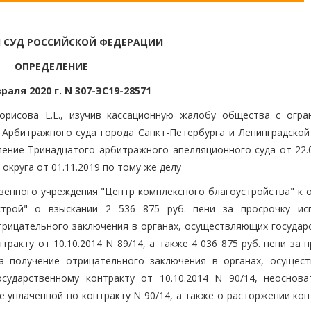
 СУД РОССИЙСКОЙ ФЕДЕРАЦИИ
ОПРЕДЕЛЕНИЕ
раля 2020 г. N 307-ЭС19-28571
орисова Е.Е., изучив кассационную жалобу общества с огра
Арбитражного суда города Санкт-Петербурга и Ленинградской
вление Тринадцатого арбитражного апелляционного суда от 22.
круга от 01.11.2019 по тому же делу
азенного учреждения "Центр комплексного благоустройства" к 
строй" о взыскании 2 536 875 руб. пени за просрочку ис
трицательного заключения в органах, осуществляющих государ
тракту от 10.10.2014 N 89/14, а также 4 036 875 руб. пени за 
а получение отрицательного заключения в органах, осущес
осударственному контракту от 10.10.2014 N 90/14, неоснова
ее уплаченной по контракту N 90/14, а также о расторжении ко