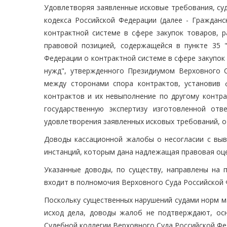
Удовлетворяя заявленные исковые требования, су
кодекса Российской Федерации (далее - Гражданс
контрактной системе в сфере закупок товаров, р
правовой позицией, содержащейся в пункте 35 
Федерации о контрактной системе в сфере закупок
нужд", утвержденного Президиумом Верховного С
между сторонами спора контрактов, установив
контрактов и их невыполнение по другому контра
государственную экспертизу изготовленной от
удовлетворения заявленных исковых требований, о
Доводы кассационной жалобы о несогласии с выв
инстанций, которым дана надлежащая правовая оце
Указанные доводы, по существу, направлены на п
входит в полномочия Верховного Суда Российской 
Поскольку существенных нарушений судами норм ма
исход дела, доводы жалоб не подтверждают, ос
Судебной коллегии Верховного Суда Российской Фе