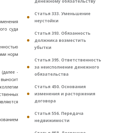
денежному обязательству
Статья 333. Уменьшение
неустойки
изменения
ого суда
Статья 393. Обязанность
должника возместить
енностью
убытки
ами норм
Статья 395. Ответственность
за неисполнение денежного
(далее -
обязательства
 выносит
Статья 450. Основания
коллегии
изменения и расторжения
ственных
договора
являются
Статья 556. Передача
нованием
недвижимости
Статья 958. Досрочное