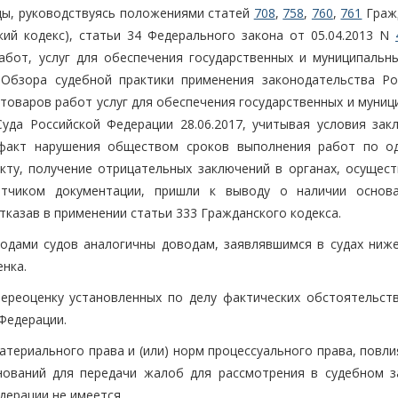
ды, руководствуясь положениями статей
708
,
758
,
760
,
761
Граж
кий кодекс), статьи 34 Федерального закона от 05.04.2013 N
абот, услуг для обеспечения государственных и муниципальны
"Обзора судебной практики применения законодательства Ро
 товаров работ услуг для обеспечения государственных и муни
уда Российской Федерации 28.06.2017, учитывая условия зак
 факт нарушения обществом сроков выполнения работ по о
кту, получение отрицательных заключений в органах, осущес
ветчиком документации, пришли к выводу о наличии основ
тказав в применении статьи 333 Гражданского кодекса.
одами судов аналогичны доводам, заявлявшимся в судах ниж
нка.
ереоценку установленных по делу фактических обстоятельств
Федерации.
териального права и (или) норм процессуального права, повли
нований для передачи жалоб для рассмотрения в судебном з
дерации не имеется.