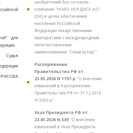
изобретений без согласия
компании "НОВО НОРДИСК А/С"
ссийской
(DK) в целях обеспечения
населения Российской
Федерации лекарственными
препаратами с международным
рой" для
непатентованным
ерации.
наименованием "Семаглутид""
Судья
Распоряжение
едерации
Правительства РФ от
БОРИСОВА
23.05.2026 N 1197-р
"О внесении
изменений в Распоряжение
Правительства РФ от 31.12.2019
N 3260-р"
Указ Президента РФ от
22.05.2026 N 349
"О внесении
изменений в Указ Президента