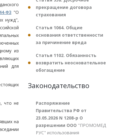
данского
прекращение договора
44-ФЗ
"О
страхования
х нужд",
Статья 1064. Общие
ссийской
основания ответственности
ципальных
за причинение вреда
люченных
дному из
Статья 1102. Обязанность
твляющих
возвратить неосновательное
аний для
обогащение
Законодательство
естоящих
Распоряжение
, что не
Правительства РФ от
23.05.2026 N 1208-р О
явших на
разрешении ООО
"ПРОМОМЕД
аседании
РУС" использования