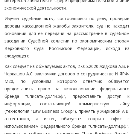
интересов заявителя в сфере предпринимательской и иной
экономической деятельности.
Изучив судебные акты, состоявшиеся по делу, проверив
доводы кассационной жалобы заявителя, суд не находит
оснований для ее передачи на рассмотрение в судебном
заседании Судебной коллегии по экономическим спорам
Верховного Суда Российской Федерации, исходя из
следующего.
Как следует из обжалуемых актов, 27.05.2020 Жидкова А.В. и
Черкашов А.С. заключили договор о сотрудничестве N ЯРФ-
М20, по условиям которого ответчик обязуется
предоставить право на использование федерального
бренда "Списать-долги.рф", предоставить доступ к
информации, составляющей коммерческую тайну
(технология "Law Business Group"), принять у Жидковой А.В.
аттестацию, а истец обязуется открыть офис с
использованием федерального бренда "Списать-долги.рф",
принять и соблюдать технологию "Law Business Group",