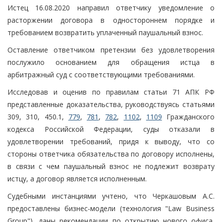
Истец 16.08.2020 направил ответчику уведомление о
расторжении договора в одностороннем порядке и
требованием возвратить уплаченный паушальный взнос.
Оставление ответчиком претензии без удовлетворения
послужило основанием для обращения истца в
арбитражный суд с соответствующими требованиями.
Исследовав и оценив по правилам статьи 71 АПК РФ
представленные доказательства, руководствуясь статьями
309, 310, 450.1,
779
,
781
,
782
,
1102
,
1109
Гражданского
кодекса Российской Федерации, суды отказали в
удовлетворении требований, придя к выводу, что со
стороны ответчика обязательства по договору исполнены,
в связи с чем паушальный взнос не подлежит возврату
истцу, а договор является исполненным.
Судебными инстанциями учтено, что Черкашовым А.С.
предоставлены бизнес-модели (технология "Law Business
Group"), даны рекомендации по открытию нового офиса,