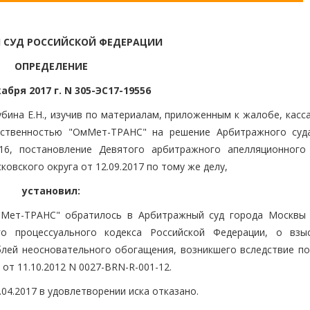
 СУД РОССИЙСКОЙ ФЕДЕРАЦИИ
ОПРЕДЕЛЕНИЕ
абря 2017 г. N 305-ЭС17-19556
бина Е.Н., изучив по материалам, приложенным к жалобе, касс
тственностью "ОмМет-ТРАНС" на решение Арбитражного суд
016, постановление Девятого арбитражного апелляционного
овского округа от 12.09.2017 по тому же делу,
установил:
мМет-ТРАНС" обратилось в Арбитражный суд города Москвы 
о процессуального кодекса Российской Федерации, о взы
блей неосновательного обогащения, возникшего вследствие п
от 11.10.2012 N 0027-BRN-R-001-12.
04.2017 в удовлетворении иска отказано.