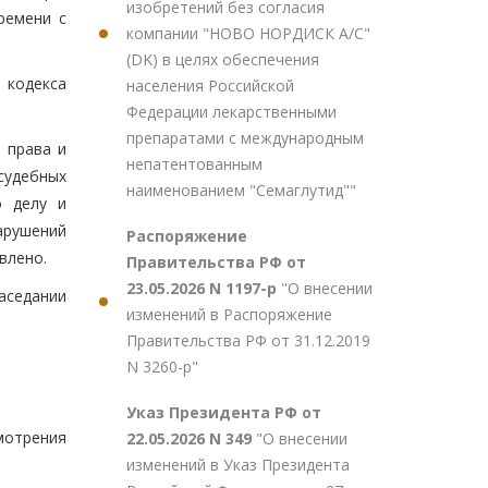
изобретений без согласия
ремени с
компании "НОВО НОРДИСК А/С"
(DK) в целях обеспечения
 кодекса
населения Российской
Федерации лекарственными
препаратами с международным
 права и
непатентованным
судебных
наименованием "Семаглутид""
о делу и
арушений
Распоряжение
влено.
Правительства РФ от
23.05.2026 N 1197-р
"О внесении
аседании
изменений в Распоряжение
Правительства РФ от 31.12.2019
N 3260-р"
Указ Президента РФ от
мотрения
22.05.2026 N 349
"О внесении
изменений в Указ Президента