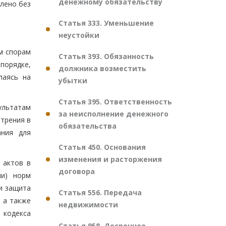
денежному обязательству
лено без
Статья 333. Уменьшение
неустойки
м спорам
Статья 393. Обязанность
порядке,
должника возместить
лаясь на
убытки
Статья 395. Ответственность
ультатам
за неисполнение денежного
трения в
обязательства
ания для
Статья 450. Основания
изменения и расторжения
 актов в
договора
ли) норм
и защита
Статья 556. Передача
 а также
недвижимости
 кодекса
Статья 958. Досрочное