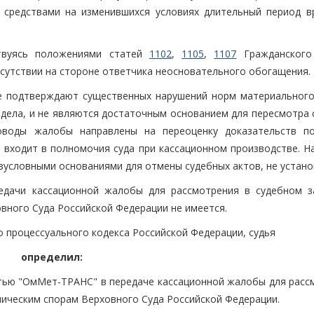
 средствами на изменившихся условиях длительный период в
ствуясь положениями статей
1102
,
1105
,
1107
Гражданского
тсутствии на стороне ответчика неосновательного обогащения.
е подтверждают существенных нарушений норм материального
 дела, и не являются достаточным основанием для пересмотра 
оводы жалобы направлены на переоценку доказательств п
е входит в полномочия суда при кассационном производстве. Н
зусловными основаниями для отмены судебных актов, не устано
едачи кассационной жалобы для рассмотрения в судебном з
вного Суда Российской Федерации не имеется.
о процессуального кодекса Российской Федерации, судья
определил:
тью "ОмМет-ТРАНС" в передаче кассационной жалобы для расс
мическим спорам Верховного Суда Российской Федерации.