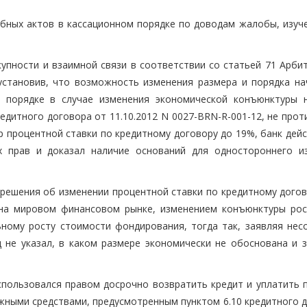
бных актов в кассационном порядке по доводам жалобы, изуч
купности и взаимной связи в соответствии со статьей 71 Арби
установив, что возможность изменения размера и порядка на
м порядке в случае изменения экономической конъюнктуры 
редитного договора от 11.10.2012 N 0027-BRN-R-001-12, не про
ер процентной ставки по кредитному договору до 19%, банк дей
х прав и доказал наличие оснований для одностороннего и
и решения об изменении процентной ставки по кредитному дого
 на мировом финансовом рынке, изменением конъюнктуры рос
ьному росту стоимости фондирования, тогда так, заявляя несо
 не указал, в каком размере экономически не обоснована и 
спользовался правом досрочно возвратить кредит и уплатить 
жными средствами, предусмотренным пунктом 6.10 кредитного д