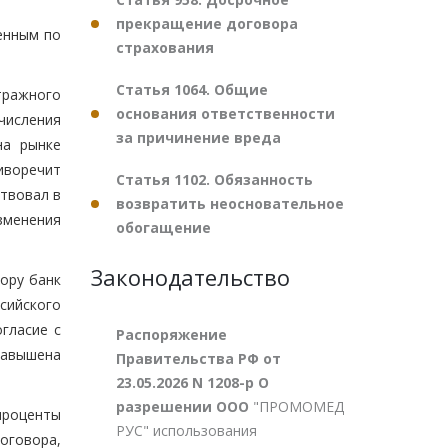
прекращение договора
енным по
страхования
Статья 1064. Общие
тражного
основания ответственности
числения
за причинение вреда
на рынке
тиворечит
Статья 1102. Обязанность
ствовал в
возвратить неосновательное
зменения
обогащение
Законодательство
вору банк
сийского
гласие с
Распоряжение
завышена
Правительства РФ от
23.05.2026 N 1208-р О
разрешении ООО
"ПРОМОМЕД
проценты
РУС" использования
оговора,