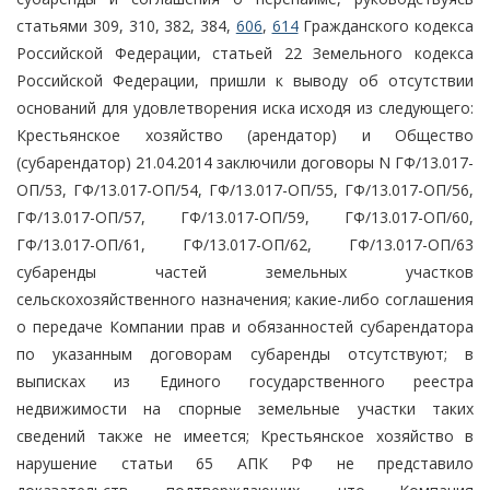
статьями 309, 310, 382, 384,
606
,
614
Гражданского кодекса
Российской Федерации, статьей 22 Земельного кодекса
Российской Федерации, пришли к выводу об отсутствии
оснований для удовлетворения иска исходя из следующего:
Крестьянское хозяйство (арендатор) и Общество
(субарендатор) 21.04.2014 заключили договоры N ГФ/13.017-
ОП/53, ГФ/13.017-ОП/54, ГФ/13.017-ОП/55, ГФ/13.017-ОП/56,
ГФ/13.017-ОП/57, ГФ/13.017-ОП/59, ГФ/13.017-ОП/60,
ГФ/13.017-ОП/61, ГФ/13.017-ОП/62, ГФ/13.017-ОП/63
субаренды частей земельных участков
сельскохозяйственного назначения; какие-либо соглашения
о передаче Компании прав и обязанностей субарендатора
по указанным договорам субаренды отсутствуют; в
выписках из Единого государственного реестра
недвижимости на спорные земельные участки таких
сведений также не имеется; Крестьянское хозяйство в
нарушение статьи 65 АПК РФ не представило