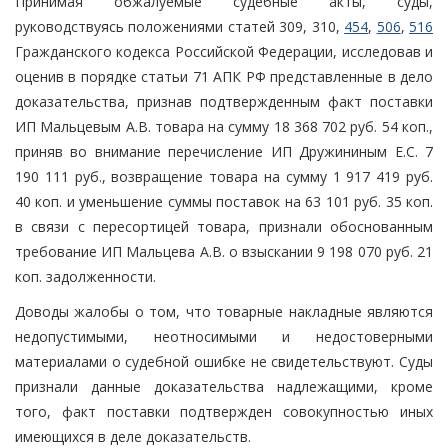
Принимая обжалуемые судебные акты, суды,
руководствуясь положениями статей 309, 310,
454
,
506
,
516
Гражданского кодекса Российской Федерации, исследовав и
оценив в порядке статьи 71 АПК РФ представленные в дело
доказательства, признав подтвержденным факт поставки
ИП Мальцевым А.В. товара на сумму 18 368 702 руб. 54 коп.,
приняв во внимание перечисление ИП Дружининым Е.С. 7
190 111 руб., возвращение товара на сумму 1 917 419 руб.
40 коп. и уменьшение суммы поставок на 63 101 руб. 35 коп.
в связи с пересортицей товара, признали обоснованным
требование ИП Мальцева А.В. о взыскании 9 198 070 руб. 21
коп. задолженности.
Доводы жалобы о том, что товарные накладные являются
недопустимыми, неотносимыми и недостоверными
материалами о судебной ошибке не свидетельствуют. Суды
признали данные доказательства надлежащими, кроме
того, факт поставки подтвержден совокупностью иных
имеющихся в деле доказательств.