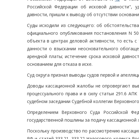
Российской Федерации об исковой давности", у
давности, пришли к выводу об отсутствии основани
Суды исходили из следующего: об обстоятельства
официального опубликования постановления N 50
объекта в центрах деловой активности, то есть с 1
данности о взыскании неосновательного обогаще
арендной платы; истечение срока исковой давнос
основанием для отказа в иске.
Суд округа признал выводы судов первой и апелля
Доводы кассационной жалобы не опровергают выв
процессуального права и в силу статьи 291.6 АП
судебном заседании Судебной коллегии Верховного
Определением Верховного Суда Российской Фед
государственной пошлины за подачу кассационной
Поскольку производство по рассмотрению кассаци
РФ и статей 333.21, 333.22 Налогового кодекса 