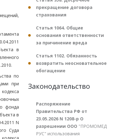
прекращение договора
страхования
мещений,
Статья 1064. Общие
ртамента
основания ответственности
0.04.2011
за причинение вреда
бъекта в
Статья 1102. Обязанность
вленного
возвратить неосновательное
.2010.
обогащение
ьства по
дами при
Законодательство
 кодекса
ровочных
Распоряжение
го фонда
Правительства РФ от
бъекта в
23.05.2026 N 1208-р О
04.2011 N
разрешении ООО
"ПРОМОМЕД
ого Суда
РУС" использования
 кодекса