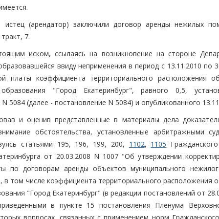
имеется.
 и истец (арендатор) заключили договор аренды нежилых по
тракт, 7.
тоящим иском, ссылаясь на возникновение на стороне Депа
бразовавшейся ввиду неприменения в период с 13.11.2010 по 3
ой платы коэффициента территориального расположения о
образования "Город Екатеринбург", равного 0,5, устано
N 5084 (далее - постановление N 5084) и опубликованного 13.11
довав и оценив представленные в материалы дела доказател
нимание обстоятельства, установленные арбитражными су
вуясь статьями 195, 196, 199, 200,
1102
,
1105
Гражданского
атеринбурга от 20.03.2008 N 1007 "Об утверждении корректи
ты по договорам аренды объектов муниципального нежило
", в том числе коэффициента территориального расположения о
вания "Город Екатеринбург" (в редакции постановлений от 28.
 приведенными в пункте 15 постановления Пленума Верховн
торых вопросах, связанных с применением норм Гражданского