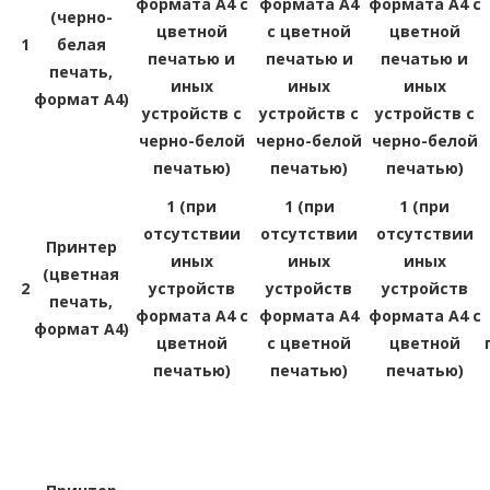
формата A4 с
формата A4
формата A4 с
(черно-
цветной
с цветной
цветной
1
белая
печатью и
печатью и
печатью и
печать,
иных
иных
иных
формат A4)
устройств с
устройств с
устройств с
черно-белой
черно-белой
черно-белой
печатью)
печатью)
печатью)
1 (при
1 (при
1 (при
отсутствии
отсутствии
отсутствии
Принтер
иных
иных
иных
(цветная
2
устройств
устройств
устройств
печать,
формата A4 с
формата A4
формата A4 с
формат A4)
цветной
с цветной
цветной
печатью)
печатью)
печатью)