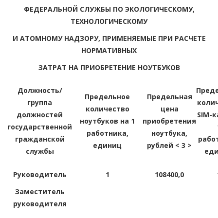
ФЕДЕРАЛЬНОЙ СЛУЖБЫ ПО ЭКОЛОГИЧЕСКОМУ,
ТЕХНОЛОГИЧЕСКОМУ
И АТОМНОМУ НАДЗОРУ, ПРИМЕНЯЕМЫЕ ПРИ РАСЧЕТЕ
НОРМАТИВНЫХ
ЗАТРАТ НА ПРИОБРЕТЕНИЕ НОУТБУКОВ
Должность/
Пред
Предельное
Предельная
группа
коли
количество
цена
должностей
SIM-к
ноутбуков на 1
приобретения
государственной
работника,
ноутбука,
гражданской
рабо
единиц
рублей < 3 >
службы
ед
Руководитель
1
108400,0
Заместитель
руководителя