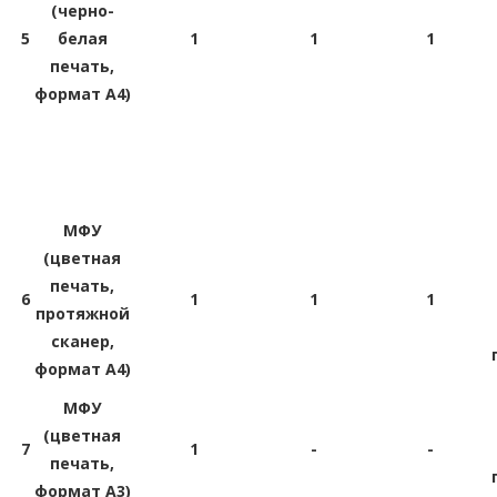
(черно-
5
белая
1
1
1
печать,
формат A4)
МФУ
(цветная
печать,
6
1
1
1
протяжной
сканер,
формат A4)
МФУ
(цветная
7
1
-
-
печать,
формат A3)