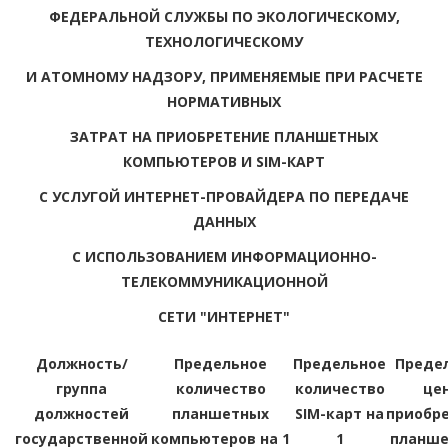
ФЕДЕРАЛЬНОЙ СЛУЖБЫ ПО ЭКОЛОГИЧЕСКОМУ,
ТЕХНОЛОГИЧЕСКОМУ
И АТОМНОМУ НАДЗОРУ, ПРИМЕНЯЕМЫЕ ПРИ РАСЧЕТЕ
НОРМАТИВНЫХ
ЗАТРАТ НА ПРИОБРЕТЕНИЕ ПЛАНШЕТНЫХ
КОМПЬЮТЕРОВ И SIM-КАРТ
С УСЛУГОЙ ИНТЕРНЕТ-ПРОВАЙДЕРА ПО ПЕРЕДАЧЕ
ДАННЫХ
С ИСПОЛЬЗОВАНИЕМ ИНФОРМАЦИОННО-
ТЕЛЕКОММУНИКАЦИОННОЙ
СЕТИ "ИНТЕРНЕТ"
Должность/
Предельное
Предельное
Преде
группа
количество
количество
це
должностей
планшетных
SIM-карт на
приобр
государственной
компьютеров на 1
1
планше