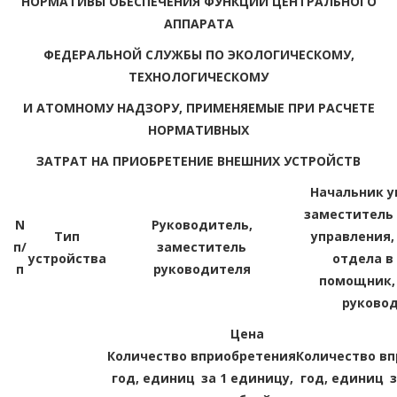
НОРМАТИВЫ ОБЕСПЕЧЕНИЯ ФУНКЦИЙ ЦЕНТРАЛЬНОГО
АППАРАТА
ФЕДЕРАЛЬНОЙ СЛУЖБЫ ПО ЭКОЛОГИЧЕСКОМУ,
ТЕХНОЛОГИЧЕСКОМУ
И АТОМНОМУ НАДЗОРУ, ПРИМЕНЯЕМЫЕ ПРИ РАСЧЕТЕ
НОРМАТИВНЫХ
ЗАТРАТ НА ПРИОБРЕТЕНИЕ ВНЕШНИХ УСТРОЙСТВ
Начальник у
заместитель
N
Руководитель,
Тип
управления,
п/
заместитель
устройства
отдела в
п
руководителя
помощник,
руково
Цена
Количество в
приобретения
Количество в
п
год, единиц
за 1 единицу,
год, единиц
з