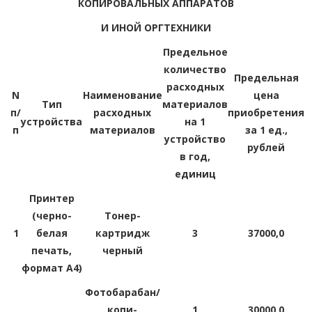
КОПИРОВАЛЬНЫХ АППАРАТОВ
И ИНОЙ ОРГТЕХНИКИ
Предельное
количество
Предельная
расходных
N
Наименование
цена
Тип
материалов
п/
расходных
приобретения
устройства
на 1
п
материалов
за 1 ед.,
устройство
рублей
в год,
единиц
Принтер
(черно-
Тонер-
1
белая
картридж
3
37000,0
печать,
черный
формат A4)
Фотобарабан/
копи-
1
30000,0