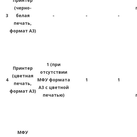
Принтер
(черно-
3
белая
-
-
-
печать,
формат A3)
1 (при
Принтер
отсутствии
(цветная
4
МФУ формата
1
1
печать,
A3 с цветной
формат A3)
печатью)
МФУ