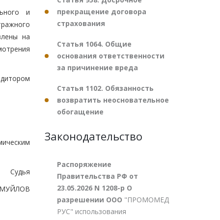
прекращение договора
ьного и
страхования
тражного
влены на
Статья 1064. Общие
мотрения
основания ответственности
за причинение вреда
едитором
Статья 1102. Обязанность
возвратить неосновательное
обогащение
Законодательство
мическим
Распоряжение
Судья
Правительства РФ от
23.05.2026 N 1208-р О
АМУЙЛОВ
разрешении ООО
"ПРОМОМЕД
РУС" использования