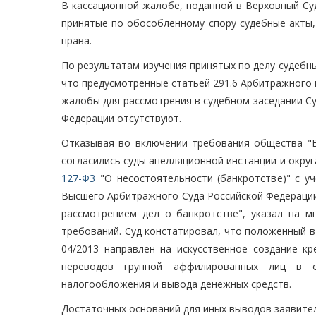
В кассационной жалобе, поданной в Верховный Су
принятые по обособленному спору судебные акты,
права.
По результатам изучения принятых по делу судебн
что предусмотренные статьей 291.6 Арбитражного 
жалобы для рассмотрения в судебном заседании С
Федерации отсутствуют.
Отказывая во включении требования общества "Во
согласились суды апелляционной инстанции и округ
127-ФЗ
"О несостоятельности (банкротстве)" с у
Высшего Арбитражного Суда Российской Федерации
рассмотрением дел о банкротстве", указал на м
требований. Суд констатировал, что положенный в
04/2013 направлен на искусственное создание к
переводов группой аффилированных лиц в о
налогообложения и вывода денежных средств.
Достаточных оснований для иных выводов заявител