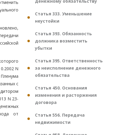
денежному обязательству
отменить
уального
Статья 333. Уменьшение
неустойки
ановлено,
Статья 393. Обязанность
передачи
должника возместить
ссийской
убытки
Статья 395. Ответственность
которого
за неисполнение денежного
10.2002 N
обязательства
 Пленума
язанных с
Статья 450. Основания
едитором
изменения и расторжения
013 N 23-
договора
денежных
хода от
Статья 556. Передача
недвижимости
Статья 958. Досрочное