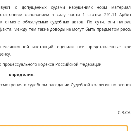
твуют о допущенных судами нарушениях норм материал
остаточным основанием в силу части 1 статьи 291.11 Арби
 к отмене обжалуемых судебных актов. По сути, они напра
 факта. Между тем такие доводы не могут быть предметом расс
пелляционной инстанций оценили все представленные кр
енку.
о процессуального кодекса Российской Федерации,
определил:
ссмотрения в судебном заседании Судебной коллегии по эконо
С.В.С