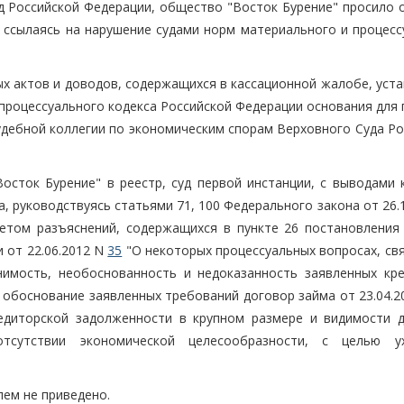
д Российской Федерации, общество "Восток Бурение" просило 
 ссылаясь на нарушение судами норм материального и процесс
ых актов и доводов, содержащихся в кассационной жалобе, уст
процессуального кодекса Российской Федерации основания для 
удебной коллегии по экономическим спорам Верховного Суда Ро
сток Бурение" в реестр, суд первой инстанции, с выводами 
а, руководствуясь статьями 71, 100 Федерального закона от 26.
четом разъяснений, содержащихся в пункте 26 постановления
 от 22.06.2012 N
35
"О некоторых процессуальных вопросах, св
нимость, необоснованность и недоказанность заявленных кр
 обоснование заявленных требований договор займа от 23.04.2
редиторской задолженности в крупном размере и видимости 
тсутствии экономической целесообразности, с целью у
ем не приведено.