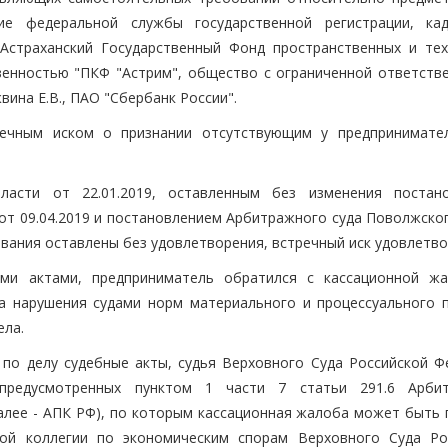
ие федеральной службы государственной регистрации, ка
Астраханский Государственный Фонд пространственных и тех
венностью "ПКФ "Астрим", общество с ограниченной ответств
жвина Е.В., ПАО "Сбербанк России".
речным иском о признании отсутствующим у предпринимате
ласти от 22.01.2019, оставленным без изменения постан
от 09.04.2019 и постановлением Арбитражного суда Поволжског
ования оставлены без удовлетворения, встречный иск удовлетво
ми актами, предприниматель обратился с кассационной ж
а нарушения судами норм материального и процессуального п
ела.
по делу судебные акты, судья Верховного Суда Российской Ф
предусмотренных пунктом 1 части 7 статьи 291.6 Арби
далее - АПК РФ), по которым кассационная жалоба может быть 
ной коллегии по экономическим спорам Верховного Суда Ро