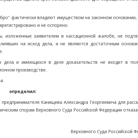
"Эбро" фактически владеют имуществом на законном основании,
арегистрировано и не оспорено.
ы, изложенные заявителем в кассационной жалобе, не подт
влиявших на исход дела, и не являются достаточным основа
е.
тв дела и имеющихся в деле доказательств не входит в по
ионном производстве.
ья
определил:
 предпринимателя Канищева Александра Георгиевича для расс
мическим спорам Верховного Суда Российской Федерации отказа
Верховного Суда Российской Ф