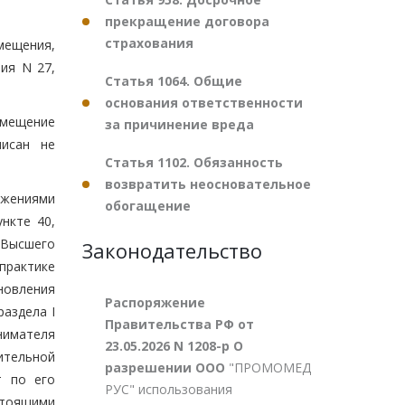
прекращение договора
страхования
мещения,
ия N 27,
Статья 1064. Общие
основания ответственности
омещение
за причинение вреда
писан не
Статья 1102. Обязанность
возвратить неосновательное
ожениями
обогащение
нкте 40,
 Высшего
Законодательство
 практике
новления
Распоряжение
аздела I
Правительства РФ от
инимателя
23.05.2026 N 1208-р О
ительной
разрешении ООО
"ПРОМОМЕД
т по его
РУС" использования
стоящими