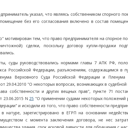
едприниматель указал, что являясь собственником спорного по
 помещение без его согласования включено в состав помещен
ро" мотивирован тем, что право предпринимателя на спорное п
ничтожной) сделки, поскольку договор купли-продажи под
вались.
кты, суды руководствовались нормами главы 7 АПК РФ, пол
декса Российской Федерации, разъяснениям, содержащимся в пу
ленума Верховного Суда Российской Федерации и Пленума
от 29.04.2010 "О некоторых вопросах, возникающих в судебной
ава собственности и других вещных прав", пункте 71 поста
т 23.06.2015 N
25
"О применении судами некоторых положений р
дерации" и исходили из того, что право собственности предпр
 в натуре, зарегистрировано в ЕГРП на основании недейств
 имуществом с момента заключения договора, не нес затра
мущества здания, срок исковой давности для обращения с на