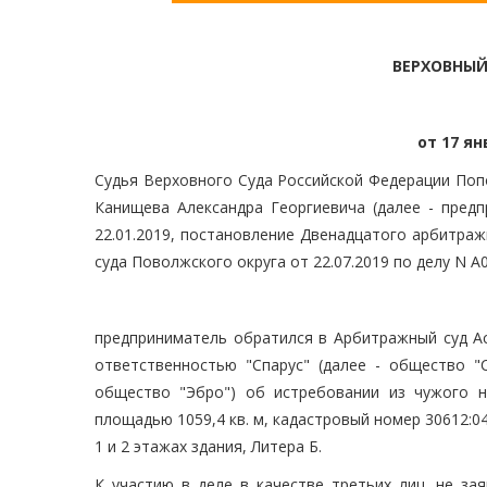
ВЕРХОВНЫЙ
от 17 ян
Судья Верховного Суда Российской Федерации Поп
Канищева Александра Георгиевича (далее - пред
22.01.2019, постановление Двенадцатого арбитраж
суда Поволжского округа от 22.07.2019 по делу N А
предприниматель обратился в Арбитражный суд Ас
ответственностью "Спарус" (далее - общество "С
общество "Эбро") об истребовании из чужого 
площадью 1059,4 кв. м, кадастровый номер 30612:041
1 и 2 этажах здания, Литера Б.
К участию в деле в качестве третьих лиц, не з