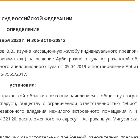
 СУД РОССИЙСКОЙ ФЕДЕРАЦИИ
ОПРЕДЕЛЕНИЕ
варя 2020 г. N 306-ЭС19-20812
ов В.В., изучив кассационную жалобу индивидуального предпри
приниматель) на решение Арбитражного суда Астраханской об
ного апелляционного суда от 09.04.2019 и постановление Арби
06-7555/2017,
установил:
траханской области с исковым заявлением к обществу с огра
парус"), обществу с ограниченной ответственностью "Эбро" 
незаконного владения нежилого встроенного помещения N 
321:20, расположенного по адресу: г. Астрахань ул. Минусинская,
аявляющих самостоятельных требований относительно предмет