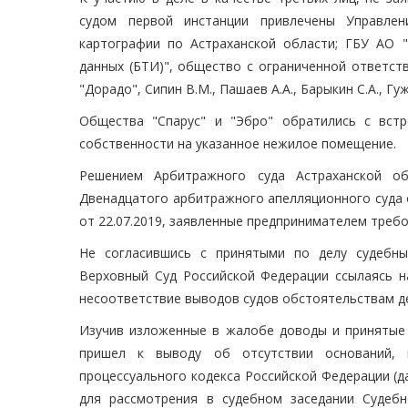
судом первой инстанции привлечены Управлен
картографии по Астраханской области; ГБУ АО "
данных (БТИ)", общество с ограниченной ответст
"Дорадо", Сипин В.М., Пашаев А.А., Барыкин С.А., Гу
Общества "Спарус" и "Эбро" обратились с вст
собственности на указанное нежилое помещение.
Решением Арбитражного суда Астраханской об
Двенадцатого арбитражного апелляционного суда 
от 22.07.2019, заявленные предпринимателем треб
Не согласившись с принятыми по делу судебны
Верховный Суд Российской Федерации ссылаясь н
несоответствие выводов судов обстоятельствам д
Изучив изложенные в жалобе доводы и принятые 
пришел к выводу об отсутствии оснований, 
процессуального кодекса Российской Федерации (
для рассмотрения в судебном заседании Судеб