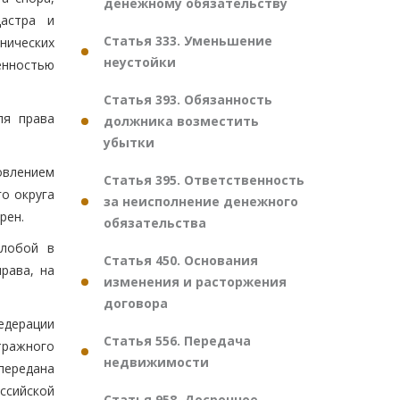
денежному обязательству
дастра и
Статья 333. Уменьшение
нических
неустойки
енностью
Статья 393. Обязанность
ля права
должника возместить
убытки
овлением
Статья 395. Ответственность
о округа
за неисполнение денежного
рен.
обязательства
алобой в
Статья 450. Основания
рава, на
изменения и расторжения
договора
едерации
Статья 556. Передача
тражного
недвижимости
передана
ссийской
Статья 958. Досрочное