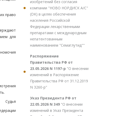
изобретений без согласия
компании "НОВО НОРДИСК А/С"
(DK) в целях обеспечения
 их право
населения Российской
Федерации лекарственными
верждают
препаратами с международным
нием для
непатентованным
наименованием "Семаглутид""
лномочия
Распоряжение
Правительства РФ от
23.05.2026 N 1197-р
"О внесении
изменений в Распоряжение
Правительства РФ от 31.12.2019
мотрения
N 3260-р"
ть.
Указ Президента РФ от
Судья
22.05.2026 N 349
"О внесении
изменений в Указ Президента
едерации