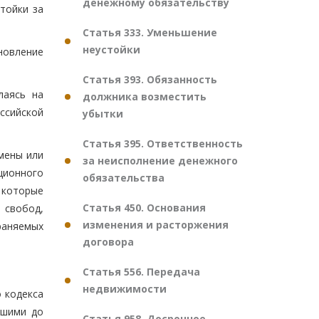
денежному обязательству
тойки за
Статья 333. Уменьшение
неустойки
новление
Статья 393. Обязанность
лаясь на
должника возместить
ссийской
убытки
Статья 395. Ответственность
мены или
за неисполнение денежного
ционного
обязательства
 которые
Статья 450. Основания
 свобод,
изменения и расторжения
раняемых
договора
Статья 556. Передача
недвижимости
 кодекса
вшими до
Статья 958. Досрочное