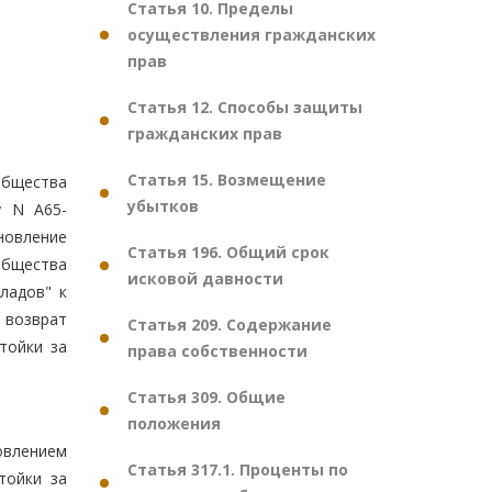
Статья 10. Пределы
осуществления гражданских
прав
Статья 12. Способы защиты
гражданских прав
Статья 15. Возмещение
общества
убытков
у N А65-
новление
Статья 196. Общий срок
общества
исковой давности
ладов" к
 возврат
Статья 209. Содержание
тойки за
права собственности
Статья 309. Общие
положения
овлением
Статья 317.1. Проценты по
тойки за