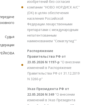
изобретений без согласия
компании "НОВО НОРДИСК А/С"
(DK) в целях обеспечения
передаче
населения Российской
рховного
Федерации лекарственными
препаратами с международным
непатентованным
Судья
наименованием "Семаглутид""
едерации
Распоряжение
ИРЕЙКОВА
Правительства РФ от
23.05.2026 N 1197-р
"О внесении
изменений в Распоряжение
Правительства РФ от 31.12.2019
N 3260-р"
Указ Президента РФ от
22.05.2026 N 349
"О внесении
изменений в Указ Президента