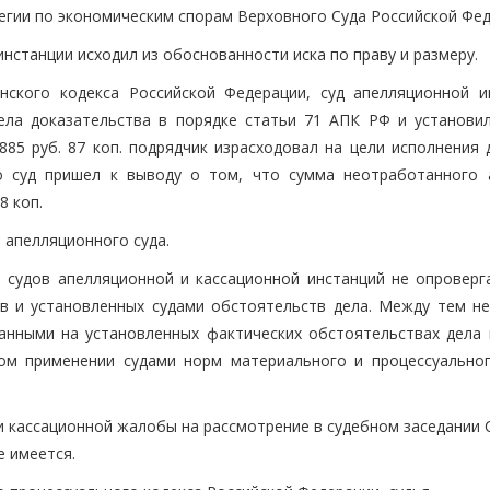
егии по экономическим спорам Верховного Суда Российской Фед
нстанции исходил из обоснованности иска по праву и размеру.
ского кодекса Российской Федерации, суд апелляционной и
ла доказательства в порядке статьи 71 АПК РФ и установил
885 руб. 87 коп. подрядчик израсходовал на цели исполнения 
го суд пришел к выводу о том, что сумма неотработанного 
8 коп.
 апелляционного суда.
судов апелляционной и кассационной инстанций не опроверг
в и установленных судами обстоятельств дела. Между тем не
анными на установленных фактических обстоятельствах дела 
ном применении судами норм материального и процессуальног
и кассационной жалобы на рассмотрение в судебном заседании 
е имеется.