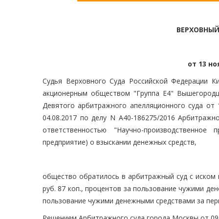
ВЕРХОВНЫЙ
от 13 но
Судья Верховного Суда Российской Федерации Ки
акционерным обществом "Группа Е4" Вышегородце
Девятого арбитражного апелляционного суда от 1
04.08.2017 по делу N А40-186275/2016 Арбитражн
ответственностью "Научно-производственное п
предприятие) о взыскании денежных средств,
общество обратилось в арбитражный суд с иском 
руб. 87 коп., процентов за пользование чужими ден
пользование чужими денежными средствами за пери
Решением Арбитражного суда города Москвы от 09.