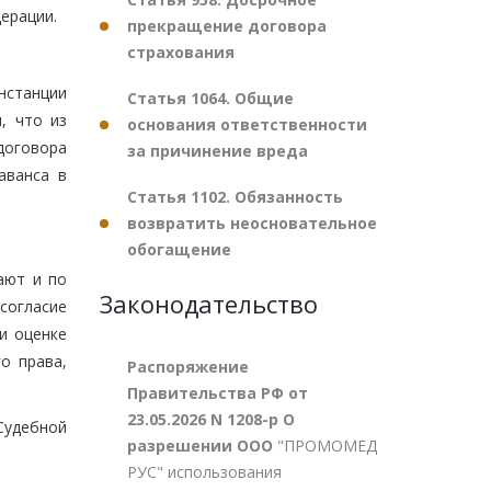
ерации.
прекращение договора
страхования
нстанции
Статья 1064. Общие
, что из
основания ответственности
договора
за причинение вреда
аванса в
Статья 1102. Обязанность
возвратить неосновательное
обогащение
ают и по
Законодательство
согласие
и оценке
о права,
Распоряжение
Правительства РФ от
23.05.2026 N 1208-р О
Судебной
разрешении ООО
"ПРОМОМЕД
РУС" использования