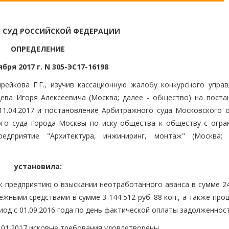
 СУД РОССИЙСКОЙ ФЕДЕРАЦИИ
ОПРЕДЕЛЕНИЕ
ября 2017 г. N 305-ЭС17-16198
рейкова Г.Г., изучив кассационную жалобу конкурсного упра
ва Игоря Алексеевича (Москва; далее - общество) на поста
1.04.2017 и постановление Арбитражного суда Московского о
ого суда города Москвы по иску общества к обществу с огра
редприятие "Архитектура, инжиниринг, монтаж" (Москва;
установила:
к предприятию о взыскании неотработанного аванса в сумме 24
ежными средствами в сумме 3 144 512 руб. 88 коп., а также про
од с 01.09.2016 года по день фактической оплаты задолженност
01.2017 исковые требования удовлетворены.