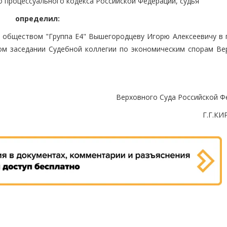
о процессуального кодекса Российской Федерации, судья
определил:
 обществом "Группа Е4" Вышегородцеву Игорю Алексеевичу в 
ом заседании Судебной коллегии по экономическим спорам Ве
Верховного Суда Российской Ф
Г.Г.К