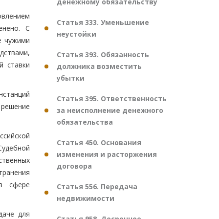
денежному обязательству
овлением
Статья 333. Уменьшение
енено. С
неустойки
е чужими
дствами,
Статья 393. Обязанность
й ставки
должника возместить
убытки
нстанций
Статья 395. Ответственность
 решение
за неисполнение денежного
обязательства
оссийской
Статья 450. Основания
Судебной
изменения и расторжения
ственных
договора
транения
в сфере
Статья 556. Передача
недвижимости
даче для
Статья 958. Досрочное