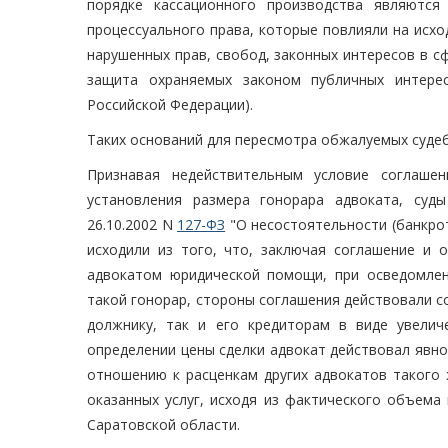
порядке кассационного производства являются
процессуального права, которые повлияли на исх
нарушенных прав, свобод, законных интересов в с
защита охраняемых законом публичных интерес
Российской Федерации).
Таких оснований для пересмотра обжалуемых судеб
Признавая недействительным условие соглаше
установления размера гонорара адвоката, суды
26.10.2002 N
127-ФЗ
"О несостоятельности (банкрот
исходили из того, что, заключая соглашение и 
адвокатом юридической помощи, при осведомле
такой гонорар, стороны соглашения действовали 
должнику, так и его кредиторам в виде увели
определении цены сделки адвокат действовал явн
отношению к расценкам других адвокатов такого 
оказанных услуг, исходя из фактического объема
Саратовской области.