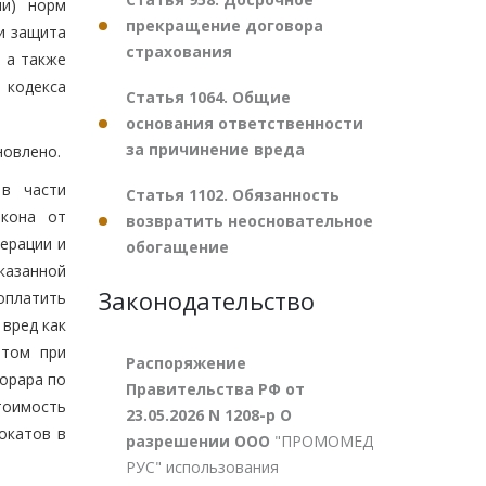
ли) норм
прекращение договора
и защита
страхования
 а также
 кодекса
Статья 1064. Общие
основания ответственности
за причинение вреда
новлено.
 в части
Статья 1102. Обязанность
акона от
возвратить неосновательное
дерации и
обогащение
казанной
Законодательство
оплатить
вред как
этом при
Распоряжение
орара по
Правительства РФ от
тоимость
23.05.2026 N 1208-р О
окатов в
разрешении ООО
"ПРОМОМЕД
РУС" использования