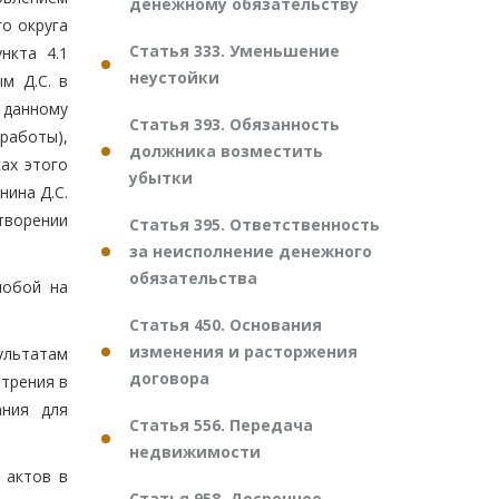
денежному обязательству
о округа
Статья 333. Уменьшение
нкта 4.1
неустойки
м Д.С. в
 данному
Статья 393. Обязанность
 работы),
должника возместить
ах этого
убытки
нина Д.С.
творении
Статья 395. Ответственность
за неисполнение денежного
обязательства
лобой на
Статья 450. Основания
изменения и расторжения
ультатам
договора
трения в
ания для
Статья 556. Передача
недвижимости
 актов в
Статья 958. Досрочное