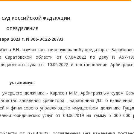
 СУД РОССИЙСКОЙ ФЕДЕРАЦИИ
ОПРЕДЕЛЕНИЕ
варя 2023 г. N 306-ЭС22-26733
бина Е.Н., изучив кассационную жалобу кредитора - Барабонин
а Саратовской области от 07.04.2022 по делу N А57-199
ляционного суда от 10.06.2022 и постановление Арбитражн
установил:
е) умершего должника - Карлсон М.М. Арбитражным судом Сар
одство заявления кредитора - Барабонина Д.С. о включении 
лей и финансового управляющего имуществом должника Гущин
ании юридических услуг от 04.06.2019 на сумму 5 000 000 
области от 07.04.2022, оставленным без изменения постан