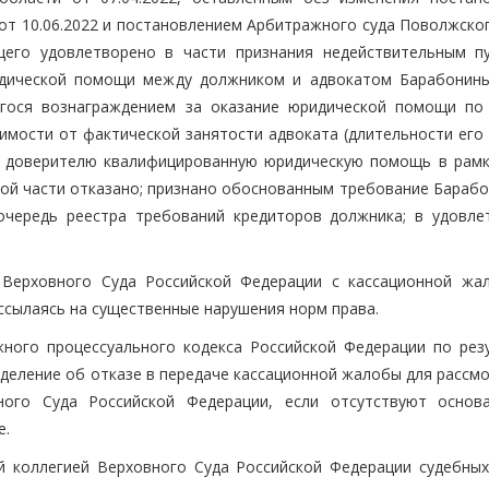
от 10.06.2022 и постановлением Арбитражного суда Поволжског
щего удовлетворено в части признания недействительным пу
идической помощи между должником и адвокатом Барабонины
егося вознаграждением за оказание юридической помощи по
симости от фактической занятости адвоката (длительности его
л доверителю квалифицированную юридическую помощь в рамк
ной части отказано; признано обоснованным требование Барабо
очередь реестра требований кредиторов должника; в удовле
 Верховного Суда Российской Федерации с кассационной жа
ссылаясь на существенные нарушения норм права.
жного процессуального кодекса Российской Федерации по рез
деление об отказе в передаче кассационной жалобы для рассмо
ного Суда Российской Федерации, если отсутствуют основ
е.
 коллегией Верховного Суда Российской Федерации судебных