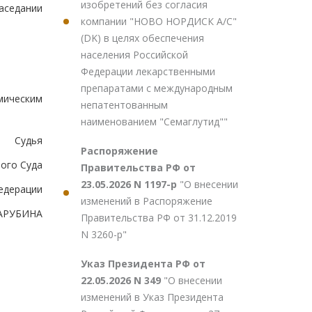
изобретений без согласия
аседании
компании "НОВО НОРДИСК А/С"
(DK) в целях обеспечения
населения Российской
Федерации лекарственными
препаратами с международным
мическим
непатентованным
наименованием "Семаглутид""
Судья
Распоряжение
ого Суда
Правительства РФ от
23.05.2026 N 1197-р
"О внесении
едерации
изменений в Распоряжение
ЗАРУБИНА
Правительства РФ от 31.12.2019
N 3260-р"
Указ Президента РФ от
22.05.2026 N 349
"О внесении
изменений в Указ Президента