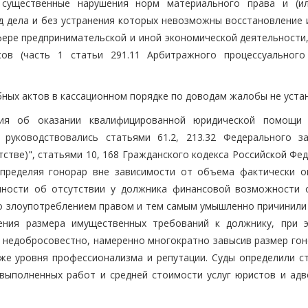
 существенные нарушения норм материального права и (и
од дела и без устранения которых невозможны восстановление 
фере предпринимательской и иной экономической деятельности,
ов (часть 1 статьи 291.11 Арбитражного процессуального
ных актов в кассационном порядке по доводам жалобы не уста
ния об оказании квалифицированной юридической помощи
 руководствовались статьями 61.2, 213.32 Федерального з
стве)", статьями 10, 168 Гражданского кодекса Российской Фе
определяя гонорар вне зависимости от объема фактически о
нности об отсутствии у должника финансовой возможности 
со злоупотреблением правом и тем самым умышленно причинили 
чения размера имущественных требований к должнику, при 
о недобросовестно, намеренно многократно завысив размер гон
же уровня профессионализма и репутации. Суды определили с
 выполненных работ и средней стоимости услуг юристов и адв