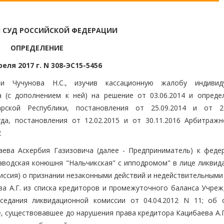
 СУД РОССИЙСКОЙ ФЕДЕРАЦИИ
ОПРЕДЕЛЕНИЕ
реля 2017 г. N 308-ЭС15-5456
и Чучунова Н.С., изучив кассационную жалобу индивид
 (с дополнением к ней) на решение от 03.06.2014 и опреде
арской Республики, постановления от 25.09.2014 и от 26
а, постановления от 12.02.2015 и от 30.11.2016 Арбитражн
2
аева Аскербия Газизовича (далее - Предприниматель) к феде
аводская конюшня "Нальчикская" с ипподромом" в лице ликвид
миссия) о признании незаконными действий и недействительным
а А.Г. из списка кредиторов и промежуточного баланса Учреж
седания ликвидационной комиссии от 04.04.2012 N 11; об 
 существовавшее до нарушения права кредитора Кацибаева А.Г.