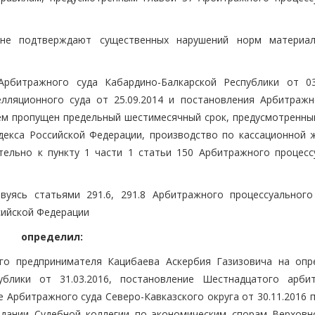
 не подтверждают существенных нарушений норм материа
рбитражного суда Кабардино-Балкарской Республики от 03.
лляционного суда от 25.09.2014 и постановления Арбитражн
елем пропущен предельный шестимесячный срок, предусмотренны
декса Российской Федерации, производство по кассационной 
ельно к пункту 1 части 1 статьи 150 Арбитражного процесс
уясь статьями 291.6, 291.8 Арбитражного процессуального
сийской Федерации
определил:
го предпринимателя Кацибаева Аскербия Газизовича на опр
ублики от 31.03.2016, постановление Шестнадцатого арби
е Арбитражного суда Северо-Кавказского округа от 30.11.2016 
едании Судебной коллегии по экономическим спорам Верховн