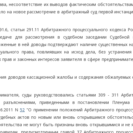
ава, несоответствие их выводов фактическим обстоятельствам
ело на новое рассмотрение в арбитражный суд первой инстанци
291.6, статьи 291.11 Арбитражного процессуального кодекса Р
едаче для рассмотрения в судебном заседании Судебной 
ложенные в ней доводы подтверждают наличие существенных н
уального права, повлиявших на исход дела, без устранения
прав и законных интересов заявителя в сфере предпринимате
ения доводов кассационной жалобы и содержания обжалуемых 
нимателя, суды руководствовались статьями 309 - 311 Арби
и, разъяснениями, приведенными в постановлении Пленума
06.2011 N
52
"О применении положений Арбитражного процесс
удебных актов по новым или вновь открывшимся обстоятельс
тоятельства не могут быть признаны вновь открывшимися и не 
правилам, предусмотренным главой 37 Арбитражного процесс