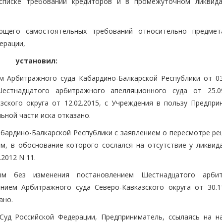
списке требований кредиторов и в промежуточном ликвид
ющего самостоятельных требований относительно предмет
ерации,
установил:
 Арбитражного суда Кабардино-Балкарской Республики от 03.
естнадцатого арбитражного апелляционного суда от 25.0
ского округа от 12.02.2015, с Учреждения в пользу Предпри
льной части иска отказано.
бардино-Балкарской Республики с заявлением о пересмотре ре
м, в обоснование которого сослался на отсутствие у ликвид
2012 N 11.
ным без изменения постановлением Шестнадцатого арби
нием Арбитражного суда Северо-Кавказского округа от 30.11
ано.
Суд Российской Федерации, Предприниматель, ссылаясь на н