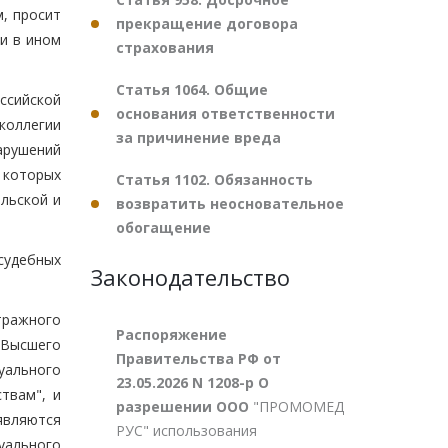
, просит
прекращение договора
и в ином
страхования
Статья 1064. Общие
оссийской
основания ответственности
коллегии
за причинение вреда
арушений
 которых
Статья 1102. Обязанность
льской и
возвратить неосновательное
обогащение
судебных
Законодательство
тражного
Распоряжение
 Высшего
Правительства РФ от
уального
23.05.2026 N 1208-р О
твам", и
разрешении ООО
"ПРОМОМЕД
являются
РУС" использования
уального