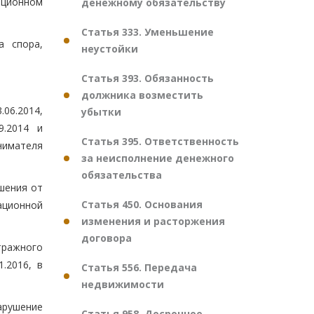
ационном
денежному обязательству
Статья 333. Уменьшение
а спора,
неустойки
Статья 393. Обязанность
должника возместить
06.2014,
убытки
9.2014 и
Статья 395. Ответственность
нимателя
за неисполнение денежного
обязательства
шения от
Статья 450. Основания
ационной
изменения и расторжения
договора
тражного
.2016, в
Статья 556. Передача
недвижимости
арушение
Статья 958. Досрочное