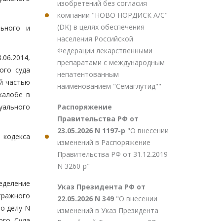
изобретений без согласия
компании "НОВО НОРДИСК А/С"
(DK) в целях обеспечения
льного и
населения Российской
Федерации лекарственными
06.2014,
препаратами с международным
ого суда
непатентованным
й частью
наименованием "Семаглутид""
жалобе в
Распоряжение
уального
Правительства РФ от
23.05.2026 N 1197-р
"О внесении
 кодекса
изменений в Распоряжение
Правительства РФ от 31.12.2019
N 3260-р"
еделение
Указ Президента РФ от
тражного
22.05.2026 N 349
"О внесении
по делу N
изменений в Указ Президента
ого Суда