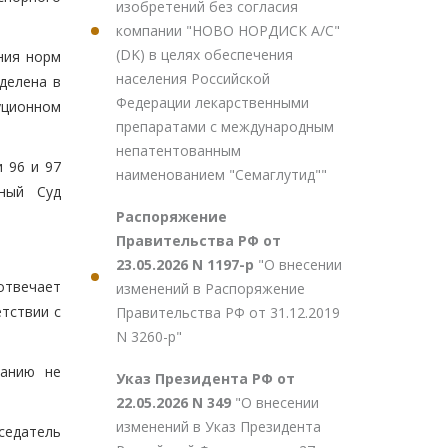
изобретений без согласия
компании "НОВО НОРДИСК А/С"
(DK) в целях обеспечения
ния норм
населения Российской
делена в
Федерации лекарственными
уционном
препаратами с международным
непатентованным
 96 и 97
наименованием "Семаглутид""
нный Суд
Распоряжение
Правительства РФ от
23.05.2026 N 1197-р
"О внесении
отвечает
изменений в Распоряжение
тствии с
Правительства РФ от 31.12.2019
N 3260-р"
ванию не
Указ Президента РФ от
22.05.2026 N 349
"О внесении
изменений в Указ Президента
седатель