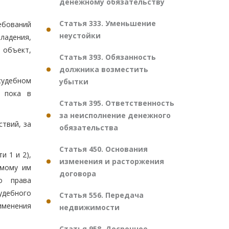
денежному обязательству
Статья 333. Уменьшение
ебований
неустойки
ладения,
 объект,
Статья 393. Обязанность
должника возместить
 судебном
убытки
, пока в
Статья 395. Ответственность
за неисполнение денежного
ствий, за
обязательства
Статья 450. Основания
и 1 и 2),
изменения и расторжения
емому им
договора
го права
удебного
Статья 556. Передача
именения
недвижимости
Статья 958. Досрочное