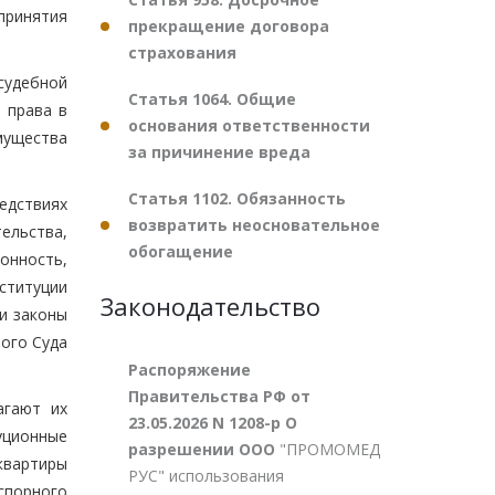
принятия
прекращение договора
страхования
судебной
Статья 1064. Общие
 права в
основания ответственности
мущества
за причинение вреда
Статья 1102. Обязанность
дствиях
возвратить неосновательное
ельства,
обогащение
онность,
ституции
Законодательство
и законы
ого Суда
Распоряжение
Правительства РФ от
агают их
23.05.2026 N 1208-р О
уционные
разрешении ООО
"ПРОМОМЕД
 квартиры
РУС" использования
 спорного