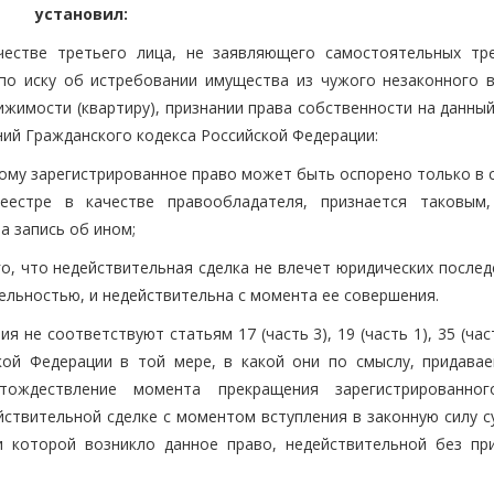
установил:
ачестве третьего лица, не заявляющего самостоятельных тр
по иску об истребовании имущества из чужого незаконного в
жимости (квартиру), признании права собственности на данный
ий Гражданского кодекса Российской Федерации:
орому зарегистрированное право может быть оспорено только в
реестре в качестве правообладателя, признается таковым
а запись об ином;
о, что недействительная сделка не влечет юридических послед
ельностью, и недействительна с момента ее совершения.
не соответствуют статьям 17 (часть 3), 19 (часть 1), 35 (част
ской Федерации в той мере, в какой они по смыслу, придава
отождествление момента прекращения зарегистрированно
ствительной сделке с моментом вступления в законную силу с
и которой возникло данное право, недействительной без пр