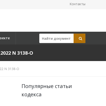
Контакты
оекте
022 N 3138-О
22 N 3138-О
Популярные статьи
кодекса