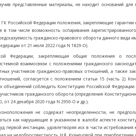
зучив представленные материалы, не находит оснований для 
1 ГК Российской Федерации положения, закрепляющие гарантии 
 в том числе возможность оспаривания зарегистрированного
предсказуемость гражданско-правового оборота данного вида и
дерации от 21 июля 2022 года N 1829-О).
кой Федерации, закрепляющая общие положения о после
истемной взаимосвязи с положениями гражданского законодат
ных участников гражданско-правовых отношений, а также зак
тношений, согласуется с положением статьи 15 (часть 2) Кон
их объединений соблюдать Конституцию Российской Федерации 
 участников гражданского оборота (определения Конституционн
 от 24 декабря 2020 года N 2950-О и др.).
коноположения не содержат неопределенности, не предпол
аться как нарушающие в указанном в жалобе аспекте констит
суд первой инстанции, удовлетворяя иск в части истребования
азал на недобросовестность Н.Я. Кузнецовой при приобретении