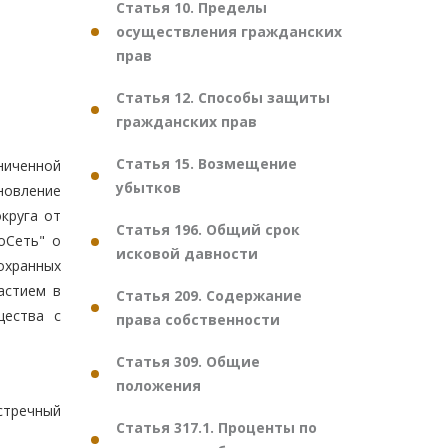
Статья 10. Пределы
осуществления гражданских
прав
Статья 12. Способы защиты
гражданских прав
Статья 15. Возмещение
ниченной
убытков
новление
круга от
Статья 196. Общий срок
оСеть" о
исковой давности
 охранных
астием в
Статья 209. Содержание
щества с
права собственности
Статья 309. Общие
положения
стречный
Статья 317.1. Проценты по