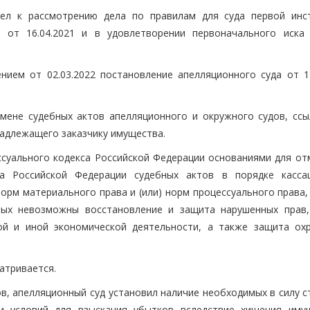
ел к рассмотрению дела по правилам для суда первой инс
 от 16.04.2021 и в удовлетворении первоначального иска 
.
ием от 02.03.2022 постановление апелляционного суда от 17
мене судебных актов апелляционного и окружного судов, ссы
надлежащего заказчику имущества.
ессуального кодекса Российской Федерации основаниями для от
а Российской Федерации судебных актов в порядке касса
орм материального права и (или) норм процессуального права,
рых невозможны восстановление и защита нарушенных прав,
ой и иной экономической деятельности, а также защита ох
атривается.
, апелляционный суд установил наличие необходимых в силу ст
ии условий для взыскания убытков вследствие хищения иму