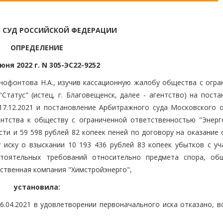
 СУД РОССИЙСКОЙ ФЕДЕРАЦИИ
ОПРЕДЕЛЕНИЕ
юня 2022 г. N 305-ЭС22-9252
нофонтова Н.А., изучив кассационную жалобу общества с огра
татус" (истец, г. Благовещенск, далее - агентство) на поста
7.12.2021 и постановление Арбитражного суда Московского о
гентства к обществу с ограниченной ответственностью "Энерг
сти и 59 598 рублей 82 копеек пеней по договору на оказание
у иску о взыскании 10 193 436 рублей 83 копеек убытков с уч
стоятельных требований относительно предмета спора, об
ственная компания "Химстройэнерго",
установила:
.04.2021 в удовлетворении первоначального иска отказано, в