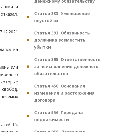
денежному обязательству
танции и
Статья 333. Уменьшение
отказал,
неустойки
.12.2021
Статья 393. Обязанность
должника возместить
убытки
лаясь на
Статья 395. Ответственность
за неисполнение денежного
мены или
обязательства
ционного
 которые
Статья 450. Основания
 свобод,
изменения и расторжения
раняемых
договора
Статья 556. Передача
недвижимости
атей 15,
Статья 958. Досрочное
щества с