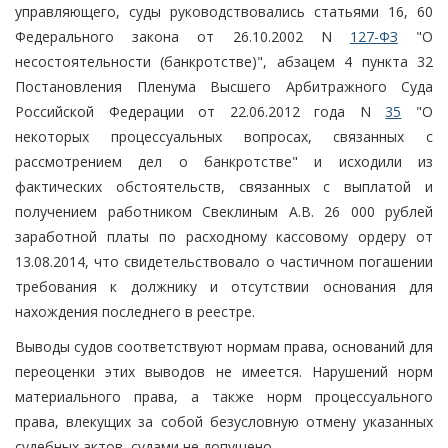
управляющего, суды руководствовались статьями 16, 60
Федерального закона от 26.10.2002 N
127-ФЗ
"О
несостоятельности (банкротстве)", абзацем 4 пункта 32
Постановления Пленума Высшего Арбитражного Суда
Российской Федерации от 22.06.2012 года N
35
"О
некоторых процессуальных вопросах, связанных с
рассмотрением дел о банкротстве" и исходили из
фактических обстоятельств, связанных с выплатой и
получением работником Свеклиным А.В. 26 000 рублей
заработной платы по расходному кассовому ордеру от
13.08.2014, что свидетельствовало о частичном погашении
требования к должнику и отсутствии основания для
нахождения последнего в реестре.
Выводы судов соответствуют нормам права, оснований для
переоценки этих выводов не имеется. Нарушений норм
материального права, а также норм процессуального
права, влекущих за собой безусловную отмену указанных
судебных актов, судами не допущено.