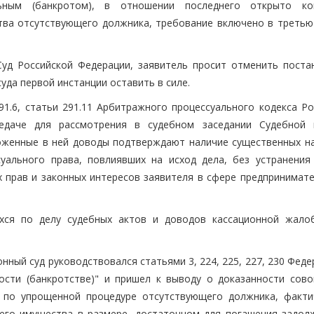
льным (банкротом), в отношении последнего открыто ко
тва отсутствующего должника, требование включено в третью
уд Российской Федерации, заявитель просит отменить поста
уда первой инстанции оставить в силе.
291.6, статьи 291.11 Арбитражного процессуального кодекса Р
едаче для рассмотрения в судебном заседании Судебной 
ложенные в ней доводы подтверждают наличие существенных н
уального права, повлиявших на исход дела, без устранения
прав и законных интересов заявителя в сфере предпринимате
хся по делу судебных актов и доводов кассационной жало
нный суд руководствовался статьями 3, 224, 225, 227, 230 Фед
сти (банкротстве)" и пришел к выводу о доказанности сово
а по упрощенной процедуре отсутствующего должника, факти
его имущества в размере, достаточном для погашения задол