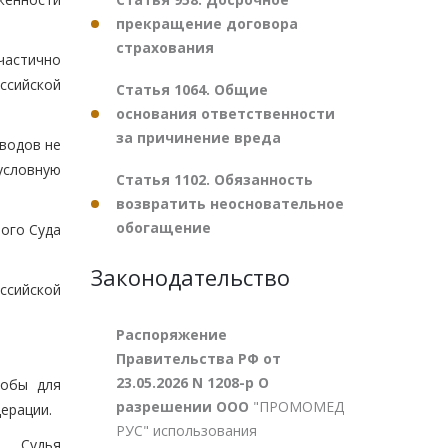
прекращение договора
страхования
 частично
ссийской
Статья 1064. Общие
основания ответственности
за причинение вреда
водов не
условную
Статья 1102. Обязанность
возвратить неосновательное
обогащение
ого Суда
Законодательство
ссийской
Распоряжение
Правительства РФ от
23.05.2026 N 1208-р О
лобы для
разрешении ООО
"ПРОМОМЕД
ерации.
РУС" использования
Судья