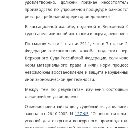
удовлетворено, должник признан несостояте
производство по упрощенной процедуре банкротс
реестра требований кредиторов должника.
В кассационной жалобе, поданной в Верховный С
судов апелляционной инстанции и округа, решение с
По смыслу части 1 статьи 291.1, части 7 статьи 
Федерации кассационная жалоба подлежит пер
Верховного Суда Российской Федерации, если из
норм материального права и (или) норм процесс
невозможны восстановление и защита нарушенных 
иной экономической деятельности.
Между тем по результатам изучения состоявши
оснований не установлено.
Отменяя принятый по делу судебный акт, апелляцио
закона от 26.10.2002 N
127-ФЗ
"О несостоятельно
условий для открытия конкурсного производств
ведущего хозяйственной деятельности, не имеющ