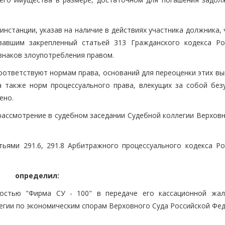
нстанции, указав на наличие в действиях участника должника,
вавшим закрепленный статьей 313 Гражданского кодекса Ро
знаков злоупотребления правом.
оответствуют нормам права, оснований для переоценки этих вы
а также норм процессуального права, влекущих за собой без
ено.
рассмотрение в судебном заседании Судебной коллегии Верховн
ьями 291.6, 291.8 Арбитражного процессуального кодекса Ро
определил:
ностью "Фирма СУ - 100" в передаче его кассационной жа
егии по экономическим спорам Верховного Суда Российской Фед