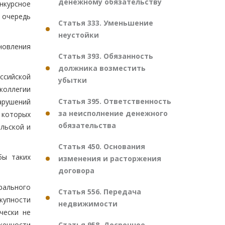
денежному обязательству
нкурсное
 очередь
Статья 333. Уменьшение
неустойки
новления
Статья 393. Обязанность
должника возместить
оссийской
убытки
коллегии
Статья 395. Ответственность
арушений
за неисполнение денежного
 которых
обязательства
льской и
Статья 450. Основания
бы таких
изменения и расторжения
договора
ерального
Статья 556. Передача
купности
недвижимости
чески не
Статья 958. Досрочное
женности