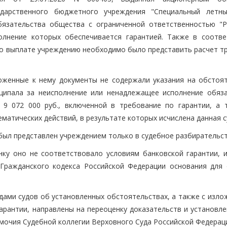
ударственного бюджетного учреждения "Специальный летн
бязательства общества с ограниченной ответственностью "Р
олнение которых обеспечивается гарантией. Также в соотве
 о выплате учреждению необходимо было представить расчет т
оженные к нему документы не содержали указания на обстоят
ципала за неисполнение или ненадлежащее исполнение обяза
 9 072 000 руб., включенной в требование по гарантии, а 
атических действий, в результате которых исчислена данная с
 был представлен учреждением только в судебное разбирательст
ку оно не соответствовало условиям банковской гарантии, и
Гражданского кодекса Российской Федерации основания для 
ами судов об установленных обстоятельствах, а также с изло
арантии, направлены на переоценку доказательств и установле
омочия Судебной коллегии Верховного Суда Российской Федерац