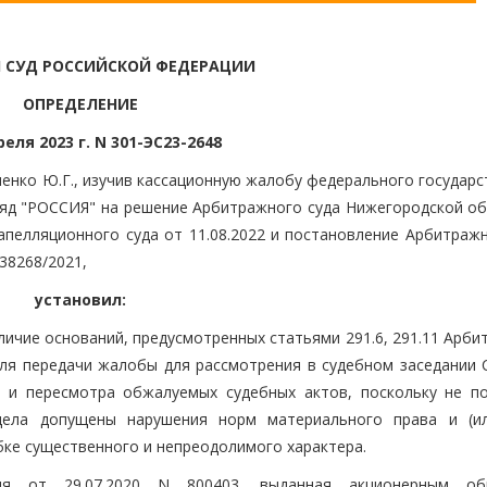
 СУД РОССИЙСКОЙ ФЕДЕРАЦИИ
ОПРЕДЕЛЕНИЕ
реля 2023 г. N 301-ЭС23-2648
енко Ю.Г., изучив кассационную жалобу федерального государс
яд "РОССИЯ" на решение Арбитражного суда Нижегородской об
апелляционного суда от 11.08.2022 и постановление Арбитражн
-38268/2021,
установил:
ичие оснований, предусмотренных статьями 291.6, 291.11 Арби
для передачи жалобы для рассмотрения в судебном заседании 
и и пересмотра обжалуемых судебных актов, поскольку не п
дела допущены нарушения норм материального права и (и
бке существенного и непреодолимого характера.
тия от 29.07.2020 N 800403, выданная акционерным об