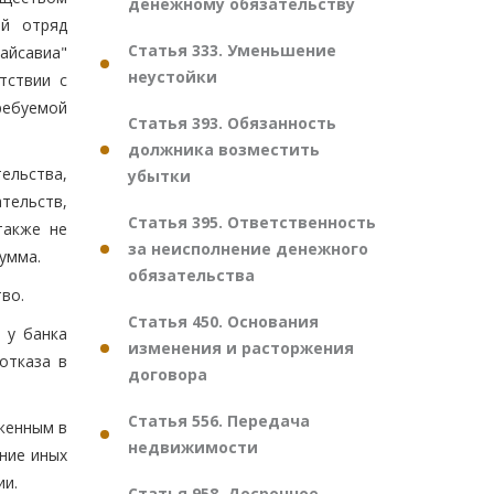
денежному обязательству
ый отряд
Статья 333. Уменьшение
айсавиа"
неустойки
тствии с
ребуемой
Статья 393. Обязанность
должника возместить
ельства,
убытки
тельств,
Статья 395. Ответственность
также не
за неисполнение денежного
умма.
обязательства
во.
Статья 450. Основания
 у банка
изменения и расторжения
отказа в
договора
Статья 556. Передача
женным в
недвижимости
ние иных
ии.
Статья 958. Досрочное