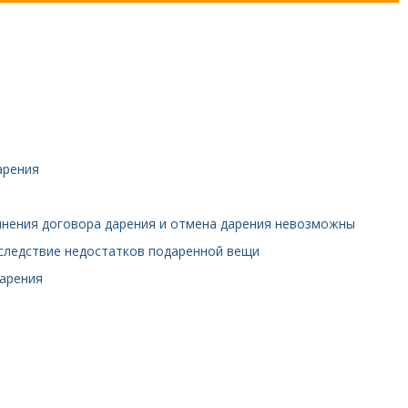
арения
олнения договора дарения и отмена дарения невозможны
вследствие недостатков подаренной вещи
дарения