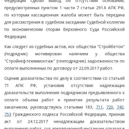
Федерации сделал вывод об отсутствии оснований,
предусмотренных пунктом 1 части 7 статьи 291.6 АПК РФ,
по которым кассационная жалоба может быть передана
для рассмотрения в судебном заседании Судебной коллегии
по экономическим спорам Верховного Суда Российской
Федерации.
Как следует из судебных актов, иск общества "Стройбетон"
(подрядчик) мотивирован наличием у общества
"Стройнефтехиммонтаж" (генподрядчик) задолженности по
оплате выполненных по договору от 22.09.2017 работ.
Оценив доказательства по делу в соответствии со статьей
71 АПК РФ, установив отсутствие надлежащих
доказательств выполнения подрядчиком предъявленного к
оплате объема работ и принятия результата работ
заказчиком, руководствуясь статьями 183,
711
,
720
,
740
,
753
Гражданского кодекса Российской Федерации, признав
акт от 24.12.2017 ненадлежащим доказательством
выполнения работ, суд апелляционной инстанции отказал в