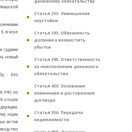
денежному обязательству
увашской
Статья 333. Уменьшение
неустойки
влениями
9, в иске
Статья 393. Обязанность
должника возместить
убытки
е судами
ть новый
Статья 395. Ответственность
за неисполнение денежного
обязательства
бу - без
Статья 450. Основания
ПК РФ) по
изменения и расторжения
б отказе
договора
дерации,
Статья 556. Передача
ли) норм
недвижимости
ных актов
изводство
Статья 958. Досрочное