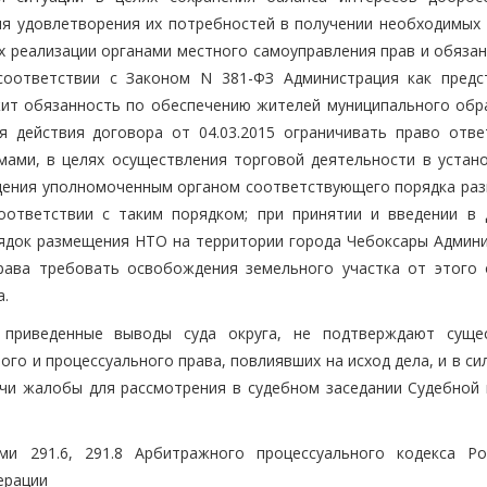
ля удовлетворения их потребностей в получении необходимых 
ях реализации органами местного самоуправления прав и обяза
соответствии с Законом N 381-ФЗ Администрация как предс
жит обязанность по обеспечению жителей муниципального обр
я действия договора от 04.03.2015 ограничивать право отве
мами, в целях осуществления торговой деятельности в устан
ждения уполномоченным органом соответствующего порядка ра
ответствии с таким порядком; при принятии и введении в 
ядок размещения НТО на территории города Чебоксары Админи
рава требовать освобождения земельного участка от этого 
а.
приведенные выводы суда округа, не подтверждают суще
го и процессуального права, повлиявших на исход дела, и в си
чи жалобы для рассмотрения в судебном заседании Судебной 
ми 291.6, 291.8 Арбитражного процессуального кодекса Ро
ерации