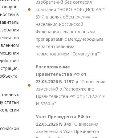
изобретений без согласия
товаров,
компании "НОВО НОРДИСК А/С"
нностей в
(DK) в целях обеспечения
тавитель
населения Российской
азования
Федерации лекарственными
тчика на
препаратами с международным
овленном
непатентованным
змещения
наименованием "Семаглутид""
действие
Распоряжение
страция,
Правительства РФ от
объекта,
23.05.2026 N 1197-р
"О внесении
изменений в Распоряжение
ственных
Правительства РФ от 31.12.2019
лу статьи
N 3260-р"
коллегии
Указ Президента РФ от
22.05.2026 N 349
"О внесении
ссийской
изменений в Указ Президента