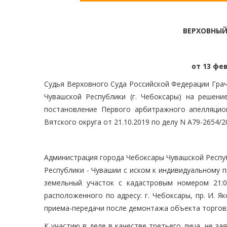
ВЕРХОВНЫЙ
от 13 фев
Судья Верховного Суда Российской Федерации Грач
Чувашской Республики (г. Чебоксары) на решени
постановление Первого арбитражного апелляцион
Вятского округа от 21.10.2019 по делу N А79-2654/2
Администрация города Чебоксары Чувашской Респуб
Республики - Чувашии с иском к индивидуальному
земельный участок с кадастровым номером 21:0
расположенного по адресу: г. Чебоксары, пр. И. Я
приема-передачи после демонтажа объекта торговл
К участию в деле в качестве третьего лица, не 