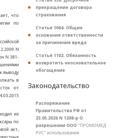
прекращение договора
страхования
ает, что
легии по
Статья 1064. Общие
основания ответственности
ссийской
за причинение вреда
12.2009 N
Статья 1102. Обязанность
он N 381-
возвратить неосновательное
ешениями
обогащение
 к выводу
олжать в
Законодательство
асток от
.03.2015
Распоряжение
Правительства РФ от
ходил из
23.05.2026 N 1208-р О
ксары по
разрешении ООО
"ПРОМОМЕД
вой акт,
РУС" использования
овестных