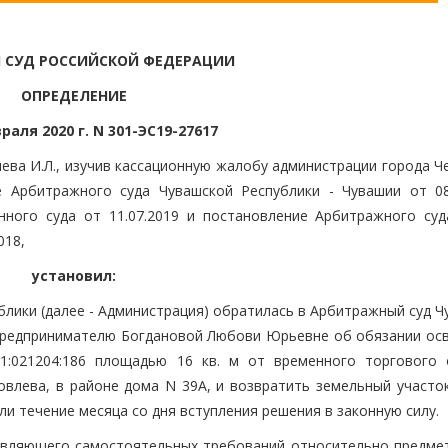
 СУД РОССИЙСКОЙ ФЕДЕРАЦИИ
ОПРЕДЕЛЕНИЕ
раля 2020 г. N 301-ЭС19-27617
ева И.Л., изучив кассационную жалобу администрации города Ч
е Арбитражного суда Чувашской Республики - Чувашии от 08.
ного суда от 11.07.2019 и постановление Арбитражного суд
018,
установил:
лики (далее - Администрация) обратилась в Арбитражный суд Ч
 предпринимателю Богдановой Любови Юрьевне об обязании ос
1:021204:186 площадью 16 кв. м от временного торгового 
ковлева, в районе дома N 39А, и возвратить земельный участо
и течение месяца со дня вступления решения в законную силу.
заявляющего самостоятельных требований относительно предмет