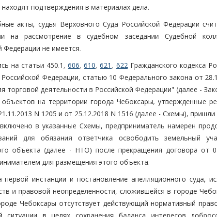
е находят подтверждения в материалах дела.
ные акты, судья Верховного Суда Российской Федерации счит
ии на рассмотрение в судебном заседании Судебной кол
 Федерации не имеется.
сь на статьи 450.1,
606
,
610
,
621
,
622
Гражданского кодекса Ро
а Российской Федерации, статью 10 Федерального закона от 28.
я торговой деятельности в Российской Федерации" (далее - Зак
 объектов на территории города Чебоксары, утвержденные р
.11.2013 N 1205 и от 25.12.2018 N 1516 (далее - Схемы), пришли
, включено в указанные Схемы, предприниматель намерен прод
ваний для обязания ответчика освободить земельный уч
го объекта (далее - НТО) после прекращения договора от 04
ринимателем для размещения этого объекта.
а первой инстанции и постановление апелляционного суда, ис
тв и правовой неопределенности, сложившейся в городе Чебо
ороде Чебоксары отсутствует действующий нормативный право
 ситуации в целях сохранения баланса интересов доброс