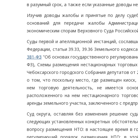
в разумный срок, а также если указанные доводы н
Изучив доводы жалобы и принятые по делу судеб
оснований для передачи жалобы Администрац
экономическим спорам Верховного Суда Российской
Суды первой и апелляционной инстанций, сославши
Федерации, статьи 39.33, 39.36 Земельного кодекс
381-ФЗ
"Об основах государственного регулировани
ФЗ), Схемы размещения нестационарных торговых
Чебоксарского городского Собрания депутатов от 21
о том, что поскольку место, где размещен киоск
нем торговую деятельность, не имеется осно
расположенного на нем нестационарного торгово
аренды земельного участка, заключенного с предп
Суд округа, оставляя без изменения решение суд
следующих установленных конкретных обстоятельс
вопросу размещения НТО: в настоящее время в г
регулирующий порядок размещения НТО; в этой