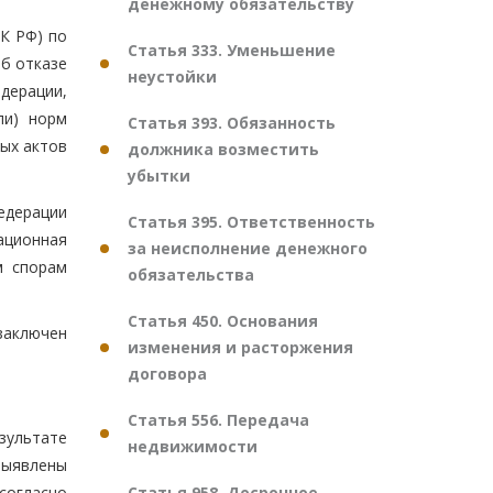
денежному обязательству
ПК РФ) по
Статья 333. Уменьшение
б отказе
неустойки
дерации,
ли) норм
Статья 393. Обязанность
ных актов
должника возместить
убытки
едерации
Статья 395. Ответственность
сационная
за неисполнение денежного
м спорам
обязательства
Статья 450. Основания
заключен
изменения и расторжения
договора
Статья 556. Передача
зультате
недвижимости
выявлены
Статья 958. Досрочное
согласно