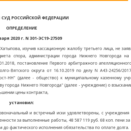
 СУД РОССИЙСКОЙ ФЕДЕРАЦИИ
ОПРЕДЕЛЕНИЕ
варя 2020 г. N 301-ЭС19-27509
 Хатыпова, изучив кассационную жалобу третьего лица, не зая
дмета спора, администрации города Нижнего Новгорода на
01.2018, постановление Первого арбитражного апелляционного
олго-Вятского округа от 16.10.2019 по делу N А43-24256/2017
рст-НН" (далее - общество) к муниципальному казенному уч
у города Нижнего Новгорода" (далее - учреждение) о взыскани
ньшении цены контракта,
установил:
ервоначальный и встречный иски удовлетворены, с учреждения 
енности за выполненные работы, 48 587 119 руб. 68 коп. пени за
ем до фактического исполнения обязательства по оплате долга.