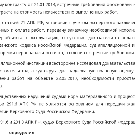
у контракту от 21.01.2014; встречные требования обоснованы 
тракта на стоимость некачественно выполненных работ.
о статьей 71 АПК РФ, установив с учетом экспертного заключе
ных к оплате работ, передачу заказчику необходимой исполн
д объекта в эксплуатацию, отсутствие доказательств оплат
анского кодекса Российской Федерации, суд апелляционной и
ворения первоначального иска, отклонив встречные требования.
елляционной инстанции всесторонне исследовал доказательства
стоятельства, а суд округа дал надлежащую правовую оценку
ении работ на объекте 28.03.2017, необходимости приоста
а.
щественных нарушений судами норм материального и процесс
атьи 291.6 АПК РФ не являются основанием для передачи жа
егии Верховного Суда Российской Федерации.
91.6 и 291.8 АПК РФ, судья Верховного Суда Российской Федера
определил: