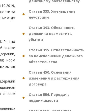
денежному обязательству
.10.2019,
Статья 333. Уменьшение
нности за
неустойки
ением до
Статья 393. Обязанность
должника возместить
убытки
ПК РФ) по
б отказе
Статья 395. Ответственность
дерации,
за неисполнение денежного
ли) норм
обязательства
ных актов
Статья 450. Основания
изменения и расторжения
едерации
договора
сационная
м спорам
Статья 556. Передача
недвижимости
полненных
Статья 958. Досрочное