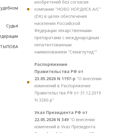
изобретений без согласия
судебном
компании "НОВО НОРДИСК А/С"
(DK) в целях обеспечения
населения Российской
Судья
Федерации лекарственными
едерации
препаратами с международным
непатентованным
ХАТЫПОВА
наименованием "Семаглутид""
Распоряжение
Правительства РФ от
23.05.2026 N 1197-р
"О внесении
изменений в Распоряжение
Правительства РФ от 31.12.2019
N 3260-р"
Указ Президента РФ от
22.05.2026 N 349
"О внесении
изменений в Указ Президента