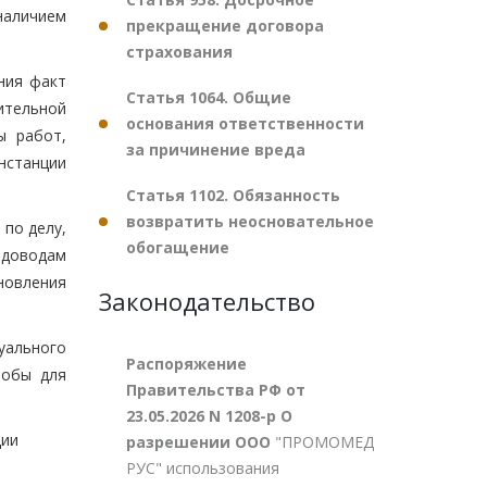
наличием
прекращение договора
страхования
ния факт
Статья 1064. Общие
ительной
основания ответственности
ы работ,
за причинение вреда
нстанции
Статья 1102. Обязанность
возвратить неосновательное
 по делу,
обогащение
 доводам
новления
Законодательство
уального
Распоряжение
лобы для
Правительства РФ от
23.05.2026 N 1208-р О
ции
разрешении ООО
"ПРОМОМЕД
РУС" использования