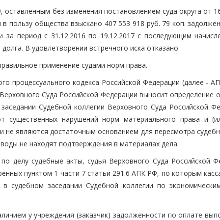
, оставленным без изменения постановлением суда округа от 16
я в пользу общества взыскано 407 553 918 руб. 79 коп. задолже
и за период с 31.12.2016 по 19.12.2017 с последующим начисл
долга. В удовлетворении встречного иска отказано.
правильное применение судами норм права.
ого процессуального кодекса Российской Федерации (далее - А
 Верховного Суда Российской Федерации выносит определение о
заседании Судебной коллегии Верховного Суда Российской Фе
т существенных нарушений норм материального права и (и
, и не являются достаточным основанием для пересмотра судеб
оводы не находят подтверждения в материалах дела.
по делу судебные акты, судья Верховного Суда Российской Ф
енных пунктом 1 части 7 статьи 291.6 АПК РФ, по которым кас
 в судебном заседании Судебной коллегии по экономически
наличием у учреждения (заказчик) задолженности по оплате вы