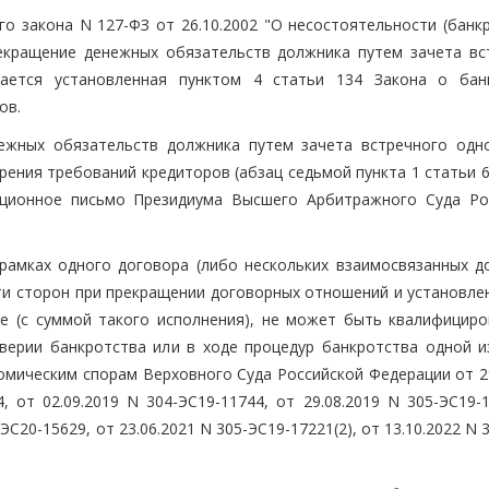
го закона N 127-ФЗ от 26.10.2002 "О несостоятельности (банк
рекращение денежных обязательств должника путем зачета вс
ается установленная пунктом 4 статьи 134 Закона о бан
ов.
ежных обязательств должника путем зачета встречного одн
ения требований кредиторов (абзац седьмой пункта 1 статьи 6
ационное письмо Президиума Высшего Арбитражного Суда Ро
рамках одного договора (либо нескольких взаимосвязанных д
и сторон при прекращении договорных отношений и установлен
е (с суммой такого исполнения), не может быть квалифициро
верии банкротства или в ходе процедур банкротства одной и
омическим спорам Верховного Суда Российской Федерации от 29
, от 02.09.2019 N 304-ЭС19-11744, от 29.08.2019 N 305-ЭС19-
-ЭС20-15629, от 23.06.2021 N 305-ЭС19-17221(2), от 13.10.2022 N 