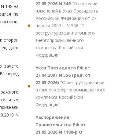
22.05.2026 N 349
"О внесении
 N 148 на
изменений в Указ Президента
зался по
Российской Федерации от 27
вагонов,
апреля 2007 г. N 556 "О
реструктуризации атомного
к сторон
энергопромышленного
комплекса Российской
ек, долг
Федерации"
о зачете
Указ Президента РФ от
В" перед
27.04.2007 N 556 (ред. от
22.05.2026)
"О реструктуризации
атомного энергопромышленного
тражного
комплекса Российской
ятельным
Федерации"
признали
0.2018 N
Распоряжение
Правительства РФ от
21.05.2026 N 1180-р О