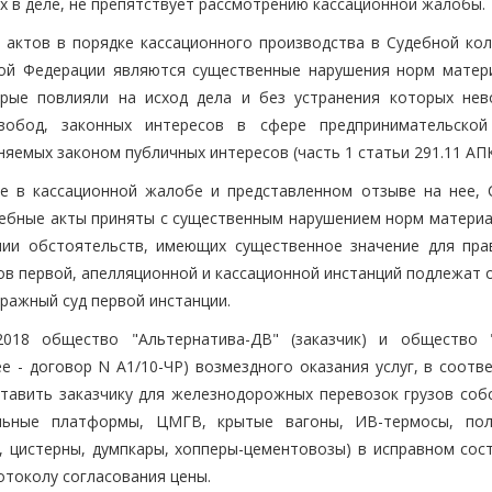
 в деле, не препятствует рассмотрению кассационной жалобы.
актов в порядке кассационного производства в Судебной кол
кой Федерации являются существенные нарушения норм матер
торые повлияли на исход дела и без устранения которых не
вобод, законных интересов в сфере предпринимательско
яемых законом публичных интересов (часть 1 статьи 291.11 АПК
е в кассационной жалобе и представленном отзыве на нее, 
дебные акты приняты с существенным нарушением норм материа
нии обстоятельств, имеющих существенное значение для пра
дов первой, апелляционной и кассационной инстанций подлежат 
ражный суд первой инстанции.
.2018 общество "Альтернатива-ДВ" (заказчик) и общество 
е - договор N А1/10-ЧР) возмездного оказания услуг, в соотв
тавить заказчику для железнодорожных перевозок грузов соб
льные платформы, ЦМГВ, крытые вагоны, ИВ-термосы, пол
цистерны, думпкары, хопперы-цементовозы) в исправном сост
ротоколу согласования цены.