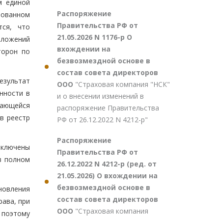
м единой
Распоряжение
рованном
Правительства РФ от
тся, что
21.05.2026 N 1176-р О
оложений
вхождении на
торон по
безвозмездной основе в
состав совета директоров
езультат
ООО
"Страховая компания "НСК"
нности в
и о внесении изменений в
тающейся
распоряжение Правительства
в реестр
РФ от 26.12.2022 N 4212-р"
Распоряжение
включены
Правительства РФ от
в полном
26.12.2022 N 4212-р (ред. от
21.05.2026) О вхождении на
безвозмездной основе в
новления
состав совета директоров
рава, при
ООО
"Страховая компания
 поэтому