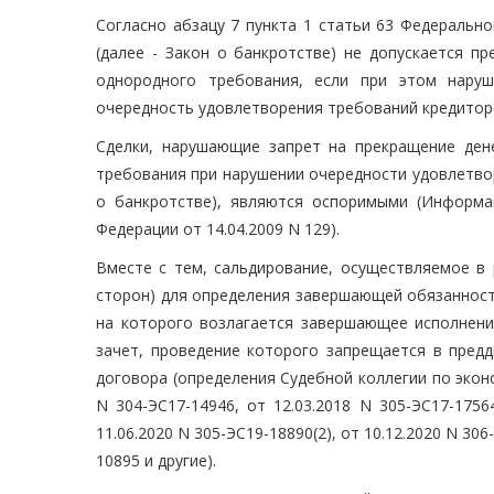
Согласно абзацу 7 пункта 1 статьи 63 Федерально
(далее - Закон о банкротстве) не допускается п
однородного требования, если при этом наруш
очередность удовлетворения требований кредитор
Сделки, нарушающие запрет на прекращение ден
требования при нарушении очередности удовлетвор
о банкротстве), являются оспоримыми (Информ
Федерации от 14.04.2009 N 129).
Вместе с тем, сальдирование, осуществляемое в 
сторон) для определения завершающей обязанност
на которого возлагается завершающее исполнени
зачет, проведение которого запрещается в предд
договора (определения Судебной коллегии по экон
N 304-ЭС17-14946, от 12.03.2018 N 305-ЭС17-17564
11.06.2020 N 305-ЭС19-18890(2), от 10.12.2020 N 306
10895 и другие).