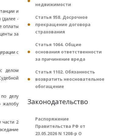
недвижимости
танции и
Статья 958. Досрочное
(далее -
прекращение договора
ие оплаты
страхования
центы за
Статья 1064. Общие
основания ответственности
ерации с
за причинение вреда
 с делом
Статья 1102. Обязанность
Судебной
возвратить неосновательное
обогащение
 по делу
Законодательство
ю жалобу
Распоряжение
 части 2
Правительства РФ от
заседание
23.05.2026 N 1208-р О