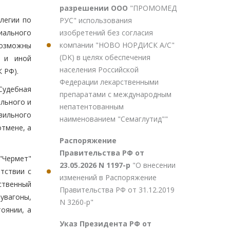
разрешении ООО
"ПРОМОМЕД
легии по
РУС" использования
изобретений без согласия
иального
компании "НОВО НОРДИСК А/С"
возможны
(DK) в целях обеспечения
й и иной
населения Российской
 РФ).
Федерации лекарственными
Судебная
препаратами с международным
льного и
непатентованным
вильного
наименованием "Семаглутид""
отмене, а
Распоряжение
Правительства РФ от
"Чермет"
23.05.2026 N 1197-р
"О внесении
етствии с
изменений в Распоряжение
ственный
Правительства РФ от 31.12.2019
увагоны,
N 3260-р"
оянии, а
Указ Президента РФ от