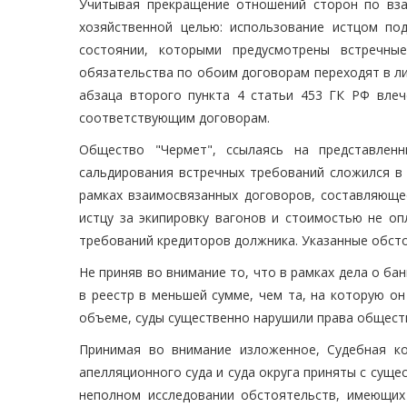
Учитывая прекращение отношений сторон по вз
хозяйственной целью: использование истцом по
состоянии, которыми предусмотрены встречные
обязательства по обоим договорам переходят в л
абзаца второго пункта 4 статьи 453 ГК РФ вле
соответствующим договорам.
Общество "Чермет", ссылаясь на представленн
сальдирования встречных требований сложился в
рамках взаимосвязанных договоров, составляюще
истцу за экипировку вагонов и стоимостью не оп
требований кредиторов должника. Указанные обсто
Не приняв во внимание то, что в рамках дела о б
в реестр в меньшей сумме, чем та, на которую о
объеме, суды существенно нарушили права обществ
Принимая во внимание изложенное, Судебная ко
апелляционного суда и суда округа приняты с сущ
неполном исследовании обстоятельств, имеющих