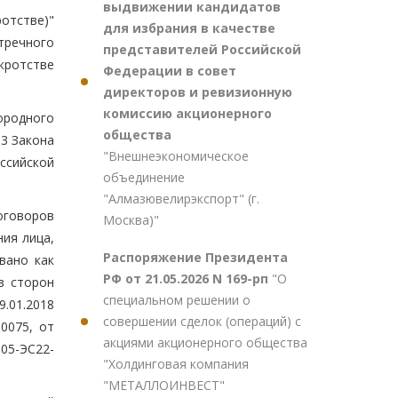
выдвижении кандидатов
ротстве)"
для избрания в качестве
тречного
представителей Российской
кротстве
Федерации в совет
директоров и ревизионную
комиссию акционерного
ородного
общества
3 Закона
"Внешнеэкономическое
ссийской
объединение
"Алмазювелирэкспорт" (г.
оговоров
Москва)"
ия лица,
Распоряжение Президента
вано как
РФ от 21.05.2026 N 169-рп
"О
з сторон
специальном решении о
.01.2018
совершении сделок (операций) с
10075, от
акциями акционерного общества
305-ЭС22-
"Холдинговая компания
"МЕТАЛЛОИНВЕСТ"