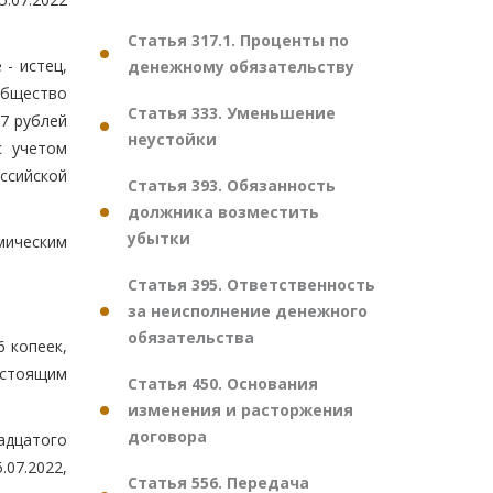
Статья 317.1. Проценты по
- истец,
денежному обязательству
общество
Статья 333. Уменьшение
27 рублей
неустойки
с учетом
ссийской
Статья 393. Обязанность
должника возместить
убытки
мическим
Статья 395. Ответственность
за неисполнение денежного
обязательства
6 копеек,
астоящим
Статья 450. Основания
изменения и расторжения
договора
адцатого
.07.2022,
Статья 556. Передача