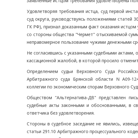
заявленные истцом требования удовлетворены пол
Удовлетворяя требования истца, суд первой инста
суд округа, руководствуясь положениями статей 30
ГК РФ), признал доказанным факт оказания истцом у
со стороны общества "Чермет" отыскиваемой сумм
неправомерное пользование чужими денежными ср
Не согласившись с указанными судебными актами, 
кассационной жалобой, в которой просило отмени
Определением судьи Верховного Суда Российск
Арбитражного суда Брянской области N А09-12
коллегии по экономическим спорам Верховного Суд
Обществом "Альтернатива-ДВ" представлен пис
судебные акты законными и обоснованными, в св
ответчика без удовлетворения.
Стороны в судебное заседание не явились, извеще
статьи 291.10 Арбитражного процессуального кодек