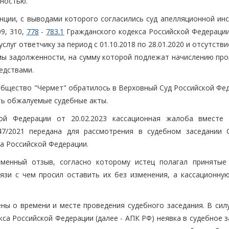
ностью.
нции, с выводами которого согласились суд апелляционной инс
9, 310,
778
-
783.1
Гражданского кодекса Российской Федерации 
слуг ответчику за период с 01.10.2018 по 28.01.2020 и отсутств
ы задолженности, на сумму которой подлежат начислению про
едствами.
общество "Чермет" обратилось в Верховный Суд Российской Фед
ть обжалуемые судебные акты.
ой Федерации от 20.02.2023 кассационная жалоба вместе
47/2021 передана для рассмотрения в судебном заседании 
а Российской Федерации.
ьменный отзыв, согласно которому истец полагал принятые
язи с чем просил оставить их без изменения, а кассационну
ны о времени и месте проведения судебного заседания. В силу
са Российской Федерации (далее - АПК РФ) неявка в судебное 