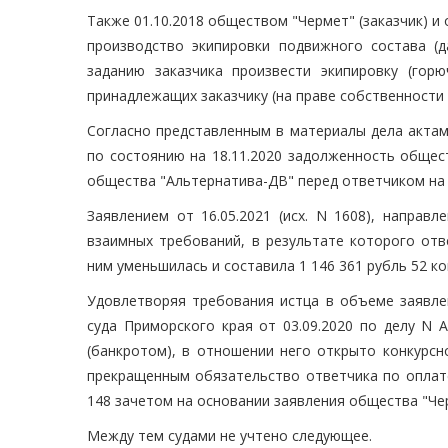
Также 01.10.2018 обществом "Чермет" (заказчик) и
производство экипировки подвижного состава (д
заданию заказчика произвести экипировку (гор
принадлежащих заказчику (на праве собственности 
Согласно представленным в материалы дела актам 
по состоянию на 18.11.2020 задолженность общест
общества "Альтернатива-ДВ" перед ответчиком на у
Заявлением от 16.05.2021 (исх. N 1608), направ
взаимных требований, в результате которого отв
ним уменьшилась и составила 1 146 361 рубль 52 ко
Удовлетворяя требования истца в объеме заявле
суда Приморского края от 03.09.2020 по делу N 
(банкротом), в отношении него открыто конкурсн
прекращенным обязательство ответчика по оплате
148 зачетом на основании заявления общества "Чер
Между тем судами не учтено следующее.