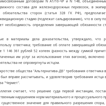
аимосвязанным договорам N А1/10-ЧР и N 148, объединенны
движного состава для железнодорожных перевозок, в экипи
 обязательства сторон (статья 328 ГК РФ), предполагае
иквидационную стадию (подлежат сальдированию), что в силу п
чет необходимость определения завершающей обязанности с
ые в материалы дела доказательства, утверждало, что р
 пользу ответчика; требование об оплате завершающей обяза
е 1 146 361 рублей 52 копеек (разность между суммой причи
лаченных им услуг за использование этих вагонов), включено 
ятельства не опровергнуты истцом.
анкротстве общества "Альтернатива-ДВ" требования ответчика 
н был вправе рассчитывать, и удовлетворив требования истца 
а "Чермет".
ллегия считает, что решение суда первой инстанции, поста
ественным нарушением норм материального и процессуального п
 существенное значение для правильного разрешения спора,