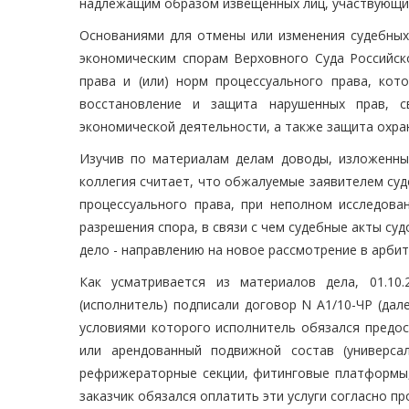
надлежащим образом извещенных лиц, участвующих
Основаниями для отмены или изменения судебных 
экономическим спорам Верховного Суда Российс
права и (или) норм процессуального права, ко
восстановление и защита нарушенных прав, с
экономической деятельности, а также защита охран
Изучив по материалам делам доводы, изложенны
коллегия считает, что обжалуемые заявителем су
процессуального права, при неполном исследова
разрешения спора, в связи с чем судебные акты су
дело - направлению на новое рассмотрение в арбит
Как усматривается из материалов дела, 01.10
(исполнитель) подписали договор N А1/10-ЧР (дале
условиями которого исполнитель обязался предос
или арендованный подвижной состав (универса
рефрижераторные секции, фитинговые платформы, 
заказчик обязался оплатить эти услуги согласно п