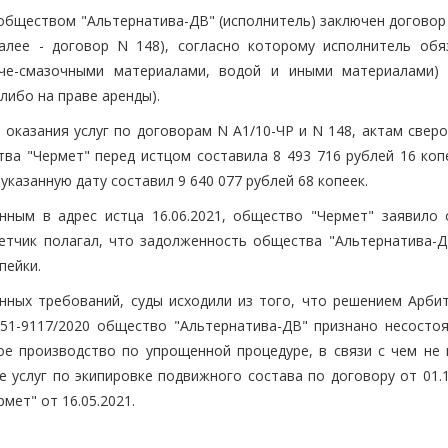
 обществом "Альтернатива-ДВ" (исполнитель) заключен договор
алее - договор N 148), согласно которому исполнитель обя
юче-смазочными материалами, водой и иными материалами) 
либо на праве аренды).
оказания услуг по договорам N А1/10-ЧР и N 148, актам сверо
ва "Чермет" перед истцом составила 8 493 716 рублей 16 копе
казанную дату составил 9 640 077 рублей 68 копеек.
ленным в адрес истца 16.06.2021, общество "Чермет" заявило 
етчик полагал, что задолженность общества "Альтернатива-Д
пейки.
нных требований, суды исходили из того, что решением Арби
А51-9117/2020 общество "Альтернатива-ДВ" признано несосто
ое производство по упрощенной процедуре, в связи с чем не 
 услуг по экипировке подвижного состава по договору от 01.1
мет" от 16.05.2021.