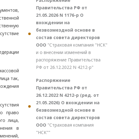
Распоряжение
Правительства РФ от
ументов,
21.05.2026 N 1176-р О
ственной
вхождении на
ственную
безвозмездной основе в
тсутствие
состав совета директоров
ООО
"Страховая компания "НСК"
едерации
и о внесении изменений в
распоряжение Правительства
РФ от 26.12.2022 N 4212-р"
массовой
лица так,
Распоряжение
хождения
Правительства РФ от
26.12.2022 N 4212-р (ред. от
21.05.2026) О вхождении на
сутствия
безвозмездной основе в
го право
состав совета директоров
го лица,
ООО
"Страховая компания
енения в
"НСК""
менений,