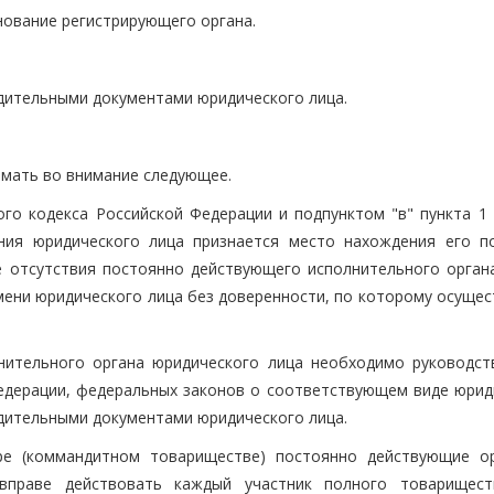
нование регистрирующего органа.
редительными документами юридического лица.
имать во внимание следующее.
ого кодекса Российской Федерации и подпунктом "в" пункта 1 
ния юридического лица признается место нахождения его п
е отсутствия постоянно действующего исполнительного органа
мени юридического лица без доверенности, по которому осущес
нительного органа юридического лица необходимо руководст
едерации, федеральных законов о соответствующем виде юрид
едительными документами юридического лица.
е (коммандитном товариществе) постоянно действующие о
праве действовать каждый участник полного товарищест