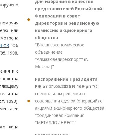
для избрания в качестве
поручено
представителей Российской
Федерации в совет
лномочия
директоров и ревизионную
комиссию акционерного
телю или
общества
смотрена
"Внешнеэкономическое
4-ФЗ
"Об
объединение
85; 1998,
"Алмазювелирэкспорт" (г.
Москва)"
ения и с
зводства
Распоряжение Президента
вляющему
РФ от 21.05.2026 N 169-рп
"О
специальном решении о
тельства
совершении сделок (операций) с
ст. 1093).
акциями акционерного общества
мента ее
"Холдинговая компания
"МЕТАЛЛОИНВЕСТ"
ого лица