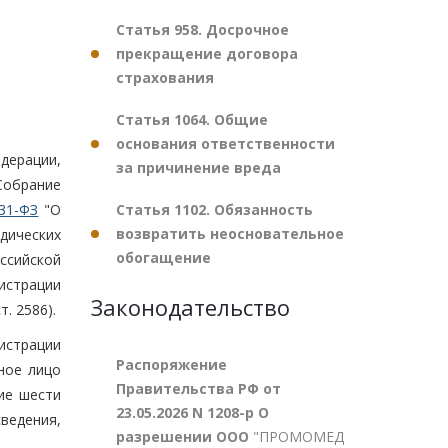
Статья 958. Досрочное
прекращение договора
страхования
Статья 1064. Общие
основания ответственности
дерации,
за причинение вреда
обрание
Статья 1102. Обязанность
31-ФЗ
"О
возвратить неосновательное
дических
обогащение
оссийской
истрации
Законодательство
. 2586).
истрации
Распоряжение
ное лицо
Правительства РФ от
ие шести
23.05.2026 N 1208-р О
ведения,
разрешении ООО
"ПРОМОМЕД