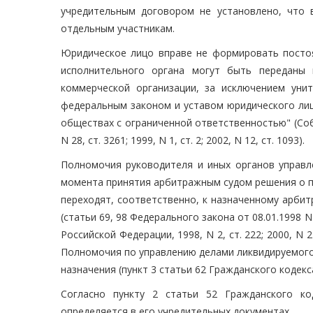
учредительным договором не установлено, что 
отдельным участникам.
Юридическое лицо вправе не формировать посто
исполнительного органа могут быть переданы 
коммерческой организации, за исключением уни
федеральным законом и уставом юридического лиц
обществах с ограниченной ответственностью" (Собр
N 28, ст. 3261; 1999, N 1, ст. 2; 2002, N 12, ст. 1093).
Полномочия руководителя и иных органов управл
момента принятия арбитражным судом решения о п
переходят, соответственно, к назначенному арб
(статьи 69, 98 Федерального закона от 08.01.1998 
Российской Федерации, 1998, N 2, ст. 222; 2000, N 21,
Полномочия по управлению делами ликвидируемого
назначения (пункт 3 статьи 62 Гражданского кодекс
Согласно пункту 2 статьи 52 Гражданского ко
определяется в его учредительных документах.