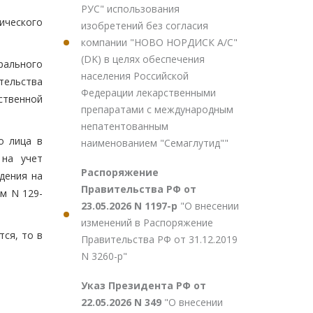
РУС" использования
ического
изобретений без согласия
компании "НОВО НОРДИСК А/С"
(DK) в целях обеспечения
рального
населения Российской
тельства
Федерации лекарственными
ственной
препаратами с международным
непатентованным
о лица в
наименованием "Семаглутид""
 на учет
Распоряжение
дения на
Правительства РФ от
м N 129-
23.05.2026 N 1197-р
"О внесении
изменений в Распоряжение
ся, то в
Правительства РФ от 31.12.2019
N 3260-р"
Указ Президента РФ от
22.05.2026 N 349
"О внесении