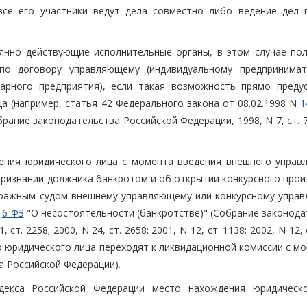
все его участники ведут дела совместно либо ведение дел 
янно действующие исполнительные органы, в этом случае по
по договору управляющему (индивидуальному предпринима
тарного предприятия), если такая возможность прямо преду
а (например, статья 42 Федерального закона от 08.02.1998 N
1
ание законодательства Российской Федерации, 1998, N 7, ст. 7
ения юридического лица с момента введения внешнего управл
ризнании должника банкротом и об открытии конкурсного прои
итражным судом внешнему управляющему или конкурсному упра
N
6-ФЗ
"О несостоятельности (банкротстве)" (Собрание законода
 ст. 2258; 2000, N 24, ст. 2658; 2001, N 12, ст. 1138; 2002, N 12, 
 юридического лица переходят к ликвидационной комиссии с мо
а Российской Федерации).
декса Российской Федерации место нахождения юридическ