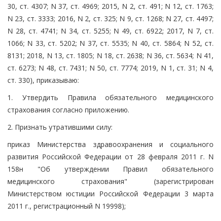
30, ст. 4307; N 37, ст. 4969; 2015, N 2, ст. 491; N 12, ст. 1763;
N 23, ст. 3333; 2016, N 2, ст. 325; N 9, ст. 1268; N 27, ст. 4497;
N 28, ст. 4741; N 34, ст. 5255; N 49, ст. 6922; 2017, N 7, ст.
1066; N 33, ст. 5202; N 37, ст. 5535; N 40, ст. 5864; N 52, ст.
8131; 2018, N 13, ст. 1805; N 18, ст. 2638; N 36, ст. 5634; N 41,
ст. 6273; N 48, ст. 7431; N 50, ст. 7774; 2019, N 1, ст. 31; N 4,
ст. 330), приказываю:
1. Утвердить Правила обязательного медицинского
страхования согласно приложению.
2. Признать утратившими силу:
приказ Министерства здравоохранения и социального
развития Российской Федерации от 28 февраля 2011 г. N
158н "Об утверждении Правил обязательного
медицинского страхования" (зарегистрирован
Министерством юстиции Российской Федерации 3 марта
2011 г., регистрационный N 19998);