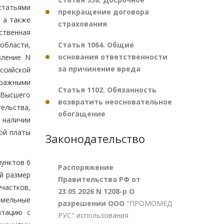
статьями
прекращение договора
 а также
страхования
ственная
Статья 1064. Общие
области,
основания ответственности
вление N
за причинение вреда
ссийской
тражными
Статья 1102. Обязанность
 Высшего
возвратить неосновательное
ельства,
обогащение
 наличии
ой платы
Законодательство
пунктов 6
Распоряжение
й размер
Правительства РФ от
частков,
23.05.2026 N 1208-р О
земельные
разрешении ООО
"ПРОМОМЕД
атацию с
РУС" использования