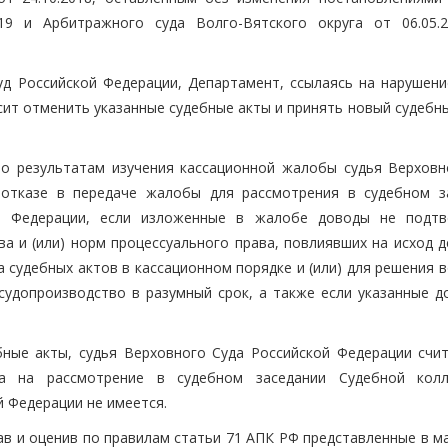
19 и Арбитражного суда Волго-Вятского округа от 06.05.2
д Российской Федерации, Департамент, ссылаясь на нарушени
сит отменить указанные судебные акты и принять новый судебн
по результатам изучения кассационной жалобы судья Верховн
 отказе в передаче жалобы для рассмотрения в судебном з
ой Федерации, если изложенные в жалобе доводы не подт
 и (или) норм процессуального права, повлиявших на исход де
судебных актов в кассационном порядке и (или) для решения в
судопроизводство в разумный срок, а также если указанные д
ные акты, судья Верховного Суда Российской Федерации счит
а на рассмотрение в судебном заседании Судебной кол
 Федерации не имеется.
ав и оценив по правилам статьи 71 АПК РФ представленные в м