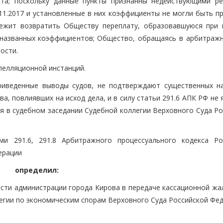
кта; поскольку данные пункты признанны недействующими р
3.11.2017 и установленные в них коэффициенты не могли быть 
лежит возвратить Обществу переплату, образовавшуюся при 
 названных коэффициентов; Общество, обращаясь в арбитражн
ости.
апелляционной инстанций.
риведенные выводы судов, не подтверждают существенных н
а, повлиявших на исход дела, и в силу статьи 291.6 АПК РФ не
я в судебном заседании Судебной коллегии Верховного Суда Ро
ми 291.6, 291.8 Арбитражного процессуального кодекса Ро
ерации
определил:
сти администрации города Кирова в передаче кассационной жа
егии по экономическим спорам Верховного Суда Российской Фед