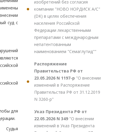
ешениями
изобретений без согласия
применены
компании "НОВО НОРДИСК А/С"
внесении
(DK) в целях обеспечения
ый суд с
населения Российской
Федерации лекарственными
препаратами с международным
непатентованным
арушений
наименованием "Семаглутид""
 являются
Распоряжение
ссийской
Правительства РФ от
23.05.2026 N 1197-р
"О внесении
ссийской
изменений в Распоряжение
Правительства РФ от 31.12.2019
N 3260-р"
лобы для
Указ Президента РФ от
ерации.
22.05.2026 N 349
"О внесении
изменений в Указ Президента
Судья