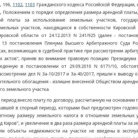
, 196,
1102
,
1103
Гражданского кодекса Российской Федерации, 
и, Положением о порядке определения размера арендной платы,
ой платы за использование земельных участков, государ
емельных участков, находящихся в собственности Кировской 
ровской области от 24.12.2013 N 241/925 (далее - постано
те 13 постановления Пленума Высшего Арбитражного Суда Ро
осах, возникающих в судебной практике при рассмотрении арби
х актов", приняв во внимание правовую позицию Президиума
еденную в постановлении от 29.09.2010 N 6171/10, обстоят
ссмотрении дел N 3а-10/2017 и 3а-40/2017, пришли к выводу о
ательного обогащения - излишне внесенной Обществом арендн
го земельного участка.
период внесло плату по договору, рассчитанную на основании 
овавшей в спорный период), которыми был предусмотрен годово
атному размеру земельного налога в отношении земельных у
д Киров", и увеличение в два раза размера арендной платы за 
если объекты недвижимости на участке не введены в эксплу