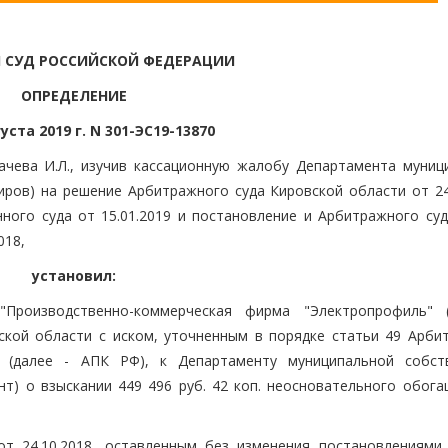
 СУД РОССИЙСКОЙ ФЕДЕРАЦИИ
ОПРЕДЕЛЕНИЕ
густа 2019 г. N 301-ЭС19-13870
ачева И.Л., изучив кассационную жалобу Департамента муниц
иров) на решение Арбитражного суда Кировской области от 24.
ого суда от 15.01.2019 и постановление и Арбитражного суд
018,
установил:
Производственно-коммерческая фирма "Электропрофиль" 
кой области с иском, уточненным в порядке статьи 49 Арби
и (далее - АПК РФ), к Департаменту муниципальной собст
нт) о взыскании 449 496 руб. 42 коп. неосновательного обога
т 24.10.2018, оставленным без изменения постановлениями