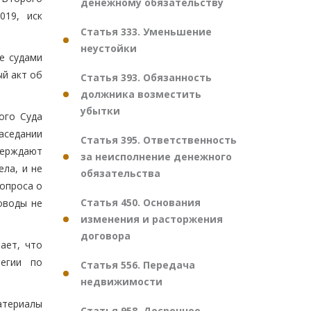
денежному обязательству
019, иск
Статья 333. Уменьшение
неустойки
е судами
ый акт об
Статья 393. Обязанность
должника возместить
убытки
ого Суда
аседании
Статья 395. Ответственность
верждают
за неисполнение денежного
ла, и не
обязательства
опроса о
Статья 450. Основания
оводы не
изменения и расторжения
договора
ает, что
легии по
Статья 556. Передача
недвижимости
атериалы
Статья 958. Досрочное