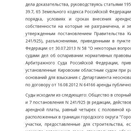
дела доказательства, руководствуясь статьями 195
39.7, 65 Земельного кодекса Российской Федераци
порядка, условиях и сроках внесения арендн
собственности на которые не разграничена, и з
утвержденным постановлением Правительства Ки
241/925), разъяснениями, приведенными в пунк
Федерации от 30.07.2013 N 58 "О некоторых вопр
судами дел об оспаривании нормативных правовы
Арбитражного Суда Российской Федерации, прив
установленные Кировским областным судом при ра
оснований для взыскания с Департамента неоснов
по договору от 16.08.2012 N 64166 аренды публично
Суды исходили из следующего: Общество в спорный 
и 7 постановления N 241/925 (в редакции, действ
арендной платы, равный четырех с половиной кр
расположенных в границах городского округа "Горо
участки, предоставленные для строительства, 