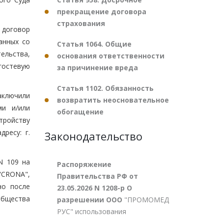
прекращение договора
страхования
и договор
анных со
Статья 1064. Общие
ельства,
основания ответственности
гостевую
за причинение вреда
Статья 1102. Обязанность
аключили
возвратить неосновательное
ми и/или
обогащение
тройству
ресу: г.
Законодательство
N 109 на
Распоряжение
"CRONA",
Правительства РФ от
но после
23.05.2026 N 1208-р О
общества
разрешении ООО
"ПРОМОМЕД
РУС" использования