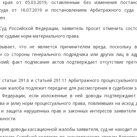
 края от 05.03.2019, оставленным без изменения постан
суда от 16.07.2019 и постановлением Арбитражного суда
ен.
Суд Российской Федерации, заявитель просит отменить сост
ие судами норм материального права.
ывает, что не является причинителем вреда, поскольку 
и со стороны генерального подрядчика или других лиц в а
зий; факт подписания актов подтверждает отсутствие прет
7 статьи 291.6 и статьей 291.11 Арбитражного процессуальног
нная жалоба подлежит передаче для рассмотрения в судебном з
й Федерации, если изложенные в ней доводы подтверждают
а и (или) норм процессуального права, повлиявших на исход д
 и защита нарушенных прав и законных интересов заявителя
ьности.
верив доводы кассационной жалобы заявителя, суд не находит 
седании Судебной коллегии по экономическим спорам Верховн