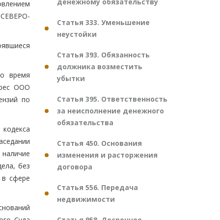
денежному обязательству
овлением
 СЕВЕРО-
Статья 333. Уменьшение
неустойки
оявшиеся
Статья 393. Обязанность
должника возместить
во время
убытки
дрес ООО
Статья 395. Ответственность
ензий по
за неисполнение денежного
обязательства
о кодекса
аседании
Статья 450. Основания
 наличие
изменения и расторжения
ела, без
договора
 в сфере
Статья 556. Передача
недвижимости
оснований
Статья 958. Досрочное
ого Суда