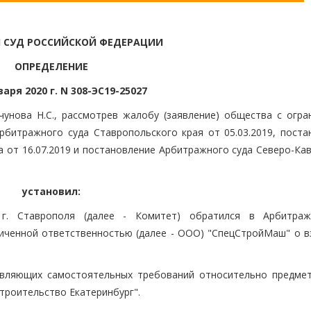
 СУД РОССИЙСКОЙ ФЕДЕРАЦИИ
ОПРЕДЕЛЕНИЕ
варя 2020 г. N 308-ЭС19-25027
унова Н.С., рассмотрев жалобу (заявление) общества с огра
битражного суда Ставропольского края от 05.03.2019, поста
 от 16.07.2019 и постановление Арбитражного суда Северо-Кав
установил:
 г. Ставрополя (далее - Комитет) обратился в Арбитра
ниченной ответственностью (далее - ООО) "СпецСтройМаш" о в
аявляющих самостоятельных требований относительно предмет
троительство Екатеринбург".