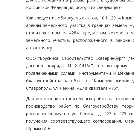
Российской Федерации, исходя из следующего.
Как следует из обжалуемых актов, 10.11.2014 Коми
аренды земельного участка в границах земель му
строительством N 4284, предметом которого яв
земельного участка, расположенного в районе
автостоянку.
ООО "Брусника. Строительство Екатеринбург" (ге
договор подряда N 210416/П, по которому ге
привлеченными силами, инструментами и механи
благоустройства на объекте: "Комплекс жилых д
Ставрополь, ул. Ленина, 427 в квартале 475".
Для выполнения строительных работ на основани
производство работ по благоустройству терр
расположенному по ул. Ленина, д. 427 в 475 к
получения соответствующего согласования. От
Шрамко А.Н.