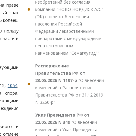
изобретений без согласия
на праве
компании "НОВО НОРДИСК А/С"
ный знак
(DK) в целях обеспечения
5 копеек.
населения Российской
в пользу
Федерации лекарственными
препаратами с международным
й части в
непатентованным
наименованием "Семаглутид""
Распоряжение
твующими
Правительства РФ от
23.05.2026 N 1197-р
"О внесении
 15,
1064
,
изменений в Распоряжение
а спора,
Правительства РФ от 31.12.2019
лежащими
N 3260-р"
реждения
Указ Президента РФ от
22.05.2026 N 349
"О внесении
ьного и
изменений в Указ Президента
к отмене