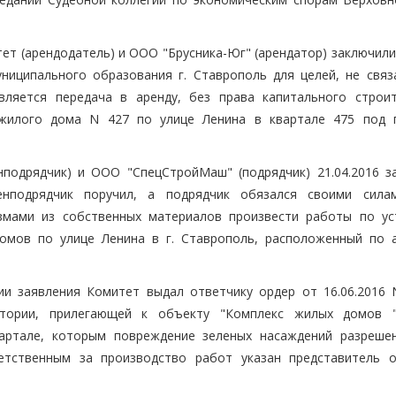
тет (арендодатель) и ООО "Брусника-Юг" (арендатор) заключил
ниципального образования г. Ставрополь для целей, не связ
ляется передача в аренду, без права капитального строит
 жилого дома N 427 по улице Ленина в квартале 475 под 
нподрядчик) и ООО "СпецСтройМаш" (подрядчик) 21.04.2016 з
нподрядчик поручил, а подрядчик обязался своими сила
змами из собственных материалов произвести работы по ус
омов по улице Ленина в г. Ставрополь, расположенный по ад
и заявления Комитет выдал ответчику ордер от 16.06.2016 
итории, прилегающей к объекту "Комплекс жилых домов 
вартале, которым повреждение зеленых насаждений разреше
ветственным за производство работ указан представитель 