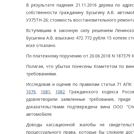
В результате падения 21.11.2016 дерева по адре
собственности гражданину Бусыгину А.В. автомо
У375ТН-26; стоимость восстановительного ремонта 
Вступившим в законную силу решением Ленинског
Бусыгина А.В. взыскано 472 772 рубля 15 копеек 
иске отказано.
По платежному поручению от 20.06.2018 N 187379 К
Полагая, что убытки понесены Комитетом по вин
требованиями.
Исследовав и оценив по правилам статьи 71 АПК 
1079
,
1081
,
1082
Гражданского кодекса Россий
удовлетворили заявленные требования, прид
доказательствами подтверждена вина ООО "Сп
автомобиля.
Доводы кассационной жалобы не свидетельс
процессуального права, которые бы служили дос