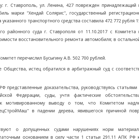
су: г. Ставрополь, ул. Ленина, 427 поврежден принадлежащий 
биль марки "Хендай Солярис", государственный регистрацион
указанного транспортного средства составила 472 772 рубля 1
о районного суда г. Ставрополя от 11.10.2017 с Комитета 
стоимости восстановительного ремонта автомобиля; в остально
омитет перечислил Бусыгину А.В. 502 700 рублей.
е Общества, истец обратился в арбитражный суд с соответс
РФ представленные доказательства, руководствуясь статьями
ской Федерации, суды, учтя фактические обстоятельств
я к мотивированному выводу о том, что Комитетом над
ецСтройМаш" в падении дерева, явившегося причиной пов
твуют о допущенных судами нарушениях норм материал
таточным основанием в силу части 1 статьи 291.11 АПК РФ 