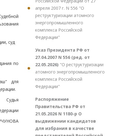
Российской Федерации от 27
апреля 2007 г. N 556 "О
реструктуризации атомного
Судебной
энергопромышленного
ьзования
комплекса Российской
Федерации"
ии, суд
Указ Президента РФ от
27.04.2007 N 556 (ред. от
дания по
22.05.2026)
"О реструктуризации
атомного энергопромышленного
комплекса Российской
аш" для
Федерации"
ерации.
Распоряжение
Судья
Правительства РФ от
едерации
21.05.2026 N 1180-р О
выдвижении кандидатов
ЧУЧУНОВА
для избрания в качестве
представителей Российской