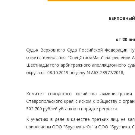
ВЕРХОВНЫЙ
от 20 ян
Судья Верховного Суда Российской Федерации Чуч
ответственностью "СпецСтройМаш" на решение Ар
Шестнадцатого арбитражного апелляционного суда
округа от 08.10.2019 по делу N А63-23977/2018,
Комитет городского хозяйства администрации
Ставропольского края с иском к обществу с огра
502 700 рублей убытков в порядке регресса.
К участию в деле в качестве третьих лиц, не з
привлечены ООО "Брусника-Юг" и ООО "Брусника. С