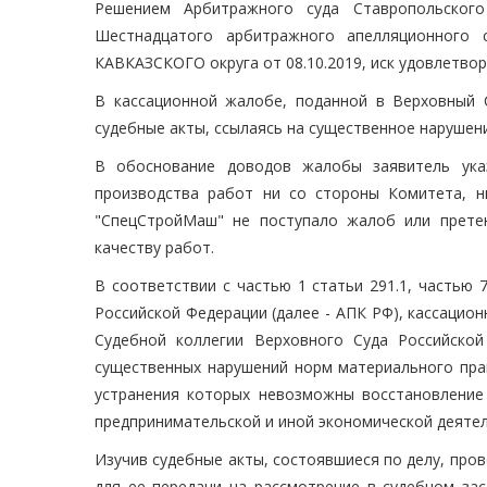
Решением Арбитражного суда Ставропольского
Шестнадцатого арбитражного апелляционного 
КАВКАЗСКОГО округа от 08.10.2019, иск удовлетвор
В кассационной жалобе, поданной в Верховный 
судебные акты, ссылаясь на существенное нарушен
В обоснование доводов жалобы заявитель указ
производства работ ни со стороны Комитета, н
"СпецСтройМаш" не поступало жалоб или претен
качеству работ.
В соответствии с частью 1 статьи 291.1, частью 
Российской Федерации (далее - АПК РФ), кассацио
Судебной коллегии Верховного Суда Российско
существенных нарушений норм материального прав
устранения которых невозможны восстановление
предпринимательской и иной экономической деятел
Изучив судебные акты, состоявшиеся по делу, про
для ее передачи на рассмотрение в судебном за