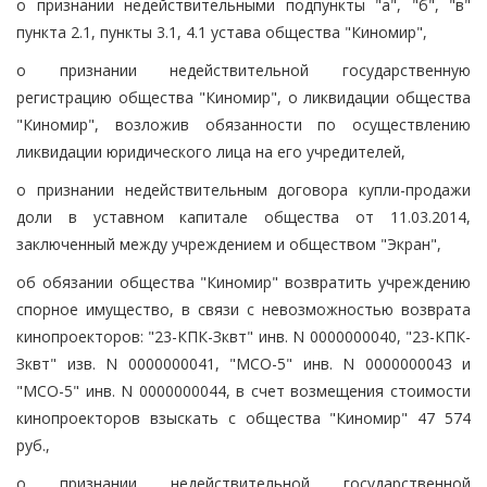
о признании недействительными подпункты "а", "б", "в"
пункта 2.1, пункты 3.1, 4.1 устава общества "Киномир",
о признании недействительной государственную
регистрацию общества "Киномир", о ликвидации общества
"Киномир", возложив обязанности по осуществлению
ликвидации юридического лица на его учредителей,
о признании недействительным договора купли-продажи
доли в уставном капитале общества от 11.03.2014,
заключенный между учреждением и обществом "Экран",
об обязании общества "Киномир" возвратить учреждению
спорное имущество, в связи с невозможностью возврата
кинопроекторов: "23-КПК-Зквт" инв. N 0000000040, "23-КПК-
Зквт" изв. N 0000000041, "МСО-5" инв. N 0000000043 и
"МСО-5" инв. N 0000000044, в счет возмещения стоимости
кинопроекторов взыскать с общества "Киномир" 47 574
руб.,
о признании недействительной государственной