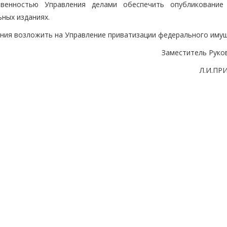
венностью Управления делами обеспечить опубликование
ных изданиях.
ения возложить на Управление приватизации федерального имущ
Заместитель Руко
Л.И.ПР