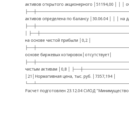
активов открытого акционерного │51194,00 │ │ │ об
├──┼──────────────────────────────────
активов определена по балансу │30.06.04 │ │ │ на д
├──┼──────────────────────────────────
│ ├──┼─────────────────────────────────
на основе чистой прибыли │0,2 │
├──┼───────────────────────────────────
основе биржевых котировок│отсутствует│
├──┼───────────────────────────────────
чистым активам │0,8 │ ├──┼────────────
│21│Нормативная цена, тыс. руб. │7357,194 │
└──┴────────────────────────────────
Расчет подготовлен 23.12.04 СИОД "Минимущество