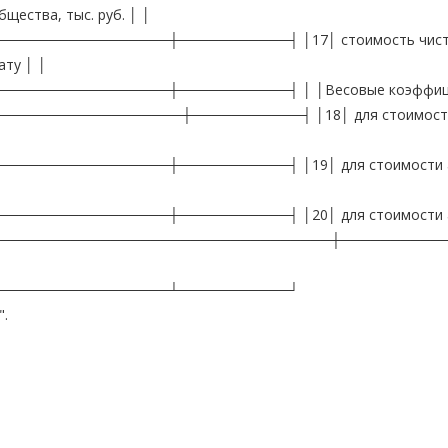
щества, тыс. руб. │ │
───────────────┼───────────┤ │17│ стоимость чис
ату │ │
───────────────┼───────────┤ │ │Весовые коэффиц
────────────────┼───────────┤ │18│ для стоимости
──────────────┼───────────┤ │19│ для стоимости а
──────────────┼───────────┤ │20│ для стоимости а
─────────────────────────────────────┼──────────
─────────────────┴───────────┘
".