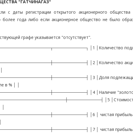
ЩЕСТВА "ГАТЧИНАГАЗ"
сли с даты регистрации открытого акционерного общества
о более года либо если акционерное общество не было обра
ствующей графе указывается "отсутствует".
───────────────┬───────────┐ │1 │Количество под
───────────────┼───────────┤ │2 │Количество акци
 │
────────────────┼───────────┤ │3 │Доля подлежащ
ле в % │ │
──────────────┼───────────┤ │4 │Наличие "золотой
──────────────────────┼───────────┤ │5 │Стоимость
│ │
───────────────┼───────────┤ │6 │ чистая прибыль 
│
───────────────┼───────────┤ │7 │ чистая прибыль 