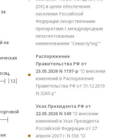
(DK) в целях обеспечения
за
населения Российской
Федерации лекарственными
препаратами с международным
непатентованным
 на
наименованием "Семаглутид""
Распоряжение
ческая
Правительства РФ от
23.05.2026 N 1197-р
"О внесении
сяц,
изменений в Распоряжение
─┤ │12│
Правительства РФ от 31.12.2019
N 3260-р"
Указ Президента РФ от
орговой
22.05.2026 N 349
"О внесении
───┤
изменений в Указ Президента
Российской Федерации от 27
тых
апреля 2007 г. N 556 "О