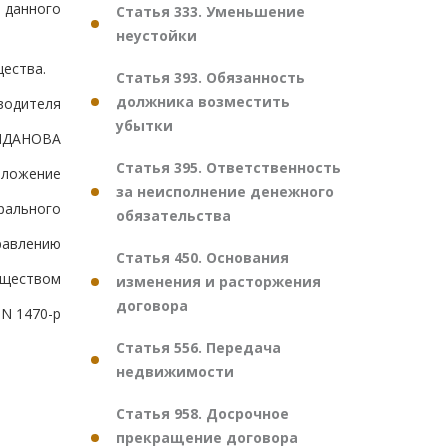
 данного
Статья 333. Уменьшение
неустойки
ества.
Статья 393. Обязанность
должника возместить
водителя
убытки
ИДАНОВА
Статья 395. Ответственность
иложение
за неисполнение денежного
рального
обязательства
равлению
Статья 450. Основания
уществом
изменения и расторжения
договора
 N 1470-р
Статья 556. Передача
недвижимости
Статья 958. Досрочное
прекращение договора