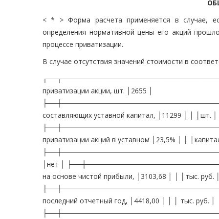
ОБ
< * > Форма расчета применяется в случае, е
определения нормативной цены его акций прошл
процессе приватизации.
В случае отсутствия значений стоимости в соответ
┌──┬──────────────────────────────────
приватизации акции, шт. │2655 │
├──┼──────────────────────────────────
составляющих уставной капитал, │11299 │ │ │шт. │
├──┼─────────────────────────────────
приватизации акций в уставном │23,5% │ │ │капита
├──┼───────────────────────────────────
│нет │ ├──┼───────────────────────────
на основе чистой прибыли, │3103,68 │ │ │тыс. руб. 
├──┼──────────────────────────────────
последний отчетный год, │4418,00 │ │ │ тыс. руб. │ 
├──┼──────────────────────────────────