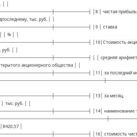
. │ │
───────────────┼───────────┤ │8 │ чистая прибыль 
последнему, тыс. руб. │ │
────────────────┼───────────┤ │9 │ ставка
│ │ % │ │
───────────────┼───────────┤ │10│Стоимость акций
 руб. │ │
───────────────┼───────────┤ │ │ средняя арифмети
 открытого акционерного общества │ │
──────────────┼───────────┤ │11│ за последний ме
──────────────────────────────────────┼──────────
───────────────┼───────────┤ │13│ за месяц,
 тыс. руб. │ │
───────────────┼───────────┤ │14│ наименование т
──────────────────────────────────────┼────────
 │8420,57 │
───────────────┼───────────┤ │16│ стоимость чис