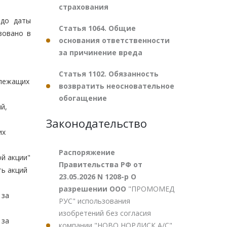
страхования
 до даты
Статья 1064. Общие
зовано в
основания ответственности
за причинение вреда
Статья 1102. Обязанность
лежащих
возвратить неосновательное
обогащение
й,
Законодательство
их
Распоряжение
 акции"
Правительства РФ от
 акций
23.05.2026 N 1208-р О
разрешении ООО
"ПРОМОМЕД
за
РУС" использования
изобретений без согласия
за
компании "НОВО НОРДИСК А/С"