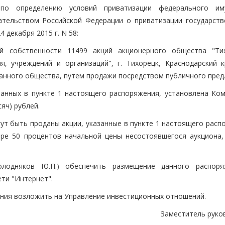
 по определению условий приватизации федерального им
тельством Российской Федерации о приватизации государств
 декабря 2015 г. N 58:
й собственности 11499 акций акционерного общества "Ти
, учреждений и организаций", г. Тихорецк, Краснодарский к
занного общества, путем продажи посредством публичного пред
занных в пункте 1 настоящего распоряжения, установлена Ком
яч) рублей.
ут быть проданы акции, указанные в пункте 1 настоящего расп
ере 50 процентов начальной цены несостоявшегося аукциона,
олодняков Ю.П.) обеспечить размещение данного распор
ти "Интернет".
ения возложить на Управление инвестиционных отношений.
Заместитель руко