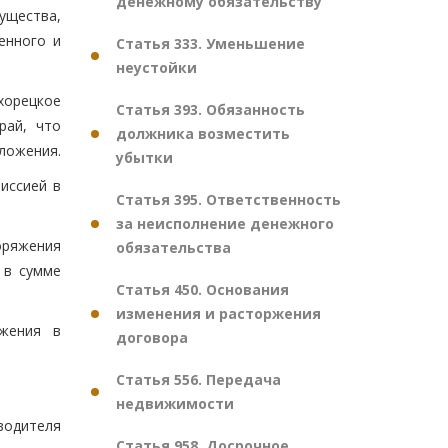
денежному обязательству
ущества,
енного и
Статья 333. Уменьшение
неустойки
хорецкое
Статья 393. Обязанность
рай, что
должника возместить
ложения.
убытки
иссией в
Статья 395. Ответственность
за неисполнение денежного
оряжения
обязательства
 в сумме
Статья 450. Основания
изменения и расторжения
яжения в
договора
Статья 556. Передача
недвижимости
водителя
Статья 958. Досрочное