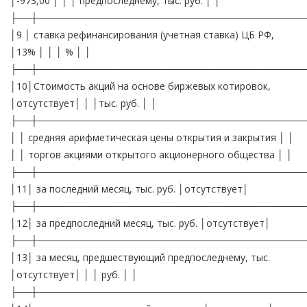
│-973,00 │ │ │ предпоследнему, тыс. руб. │ │
├──┼───────────────────────────────────────
│9 │ ставка рефинансирования (учетная ставка) ЦБ РФ,
│13% │ │ │ % │ │
├──┼───────────────────────────────────────
│10│Стоимость акций на основе биржевых котировок,
│отсутствует│ │ │тыс. руб. │ │
├──┼───────────────────────────────────────
│ │ средняя арифметическая цены открытия и закрытия │ │
│ │ торгов акциями открытого акционерного общества │ │
├──┼───────────────────────────────────────
│11│ за последний месяц, тыс. руб. │отсутствует│
├──┼───────────────────────────────────────
│12│ за предпоследний месяц, тыс. руб. │отсутствует│
├──┼───────────────────────────────────────
│13│ за месяц, предшествующий предпоследнему, тыс.
│отсутствует│ │ │ руб. │ │
├──┼───────────────────────────────────────