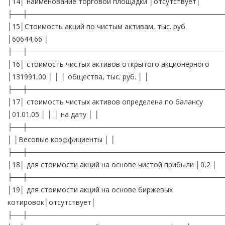
│14│ наименование торговой площадки │отсутствует│
├──┼───────────────────────────────────────
│15│Стоимость акций по чистым активам, тыс. руб.
│60644,66 │
├──┼───────────────────────────────────────
│16│ стоимость чистых активов открытого акционерного
│131991,00 │ │ │ общества, тыс. руб. │ │
├──┼───────────────────────────────────────
│17│ стоимость чистых активов определена по балансу
│01.01.05 │ │ │ на дату │ │
├──┼───────────────────────────────────────
│ │Весовые коэффициенты │ │
├──┼───────────────────────────────────────
│18│ для стоимости акций на основе чистой прибыли │0,2 │
├──┼───────────────────────────────────────
│19│ для стоимости акций на основе биржевых
котировок│отсутствует│
├──┼───────────────────────────────────────