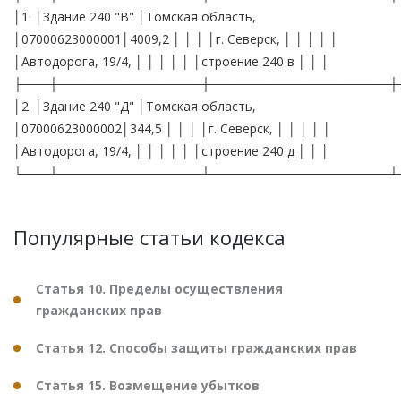
│1. │Здание 240 "В" │Томская область,
│07000623000001│4009,2 │ │ │ │г. Северск, │ │ │ │ │
│Автодорога, 19/4, │ │ │ │ │ │строение 240 в │ │ │
├───┼────────────────┼────────────────────┼
│2. │Здание 240 "Д" │Томская область,
│07000623000002│344,5 │ │ │ │г. Северск, │ │ │ │ │
│Автодорога, 19/4, │ │ │ │ │ │строение 240 д │ │ │
└───┴────────────────┴────────────────────┴
Популярные статьи кодекса
Статья 10. Пределы осуществления
гражданских прав
Статья 12. Способы защиты гражданских прав
Статья 15. Возмещение убытков