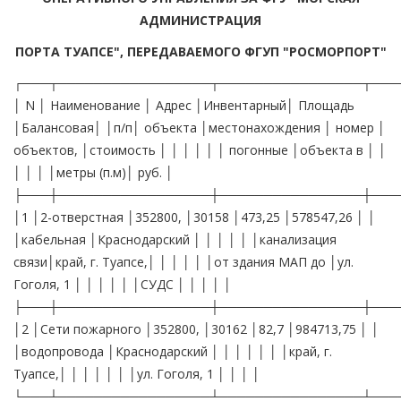
АДМИНИСТРАЦИЯ
ПОРТА ТУАПСЕ", ПЕРЕДАВАЕМОГО ФГУП "РОСМОРПОРТ"
┌───┬─────────────────┬────────────────┬───
│ N │ Наименование │ Адрес │Инвентарный│ Площадь
│Балансовая│ │п/п│ объекта │местонахождения │ номер │
объектов, │стоимость │ │ │ │ │ │ погонные │объекта в │ │
│ │ │ │метры (п.м)│ руб. │
├───┼─────────────────┼────────────────┼───
│1 │2-отверстная │352800, │30158 │473,25 │578547,26 │ │
│кабельная │Краснодарский │ │ │ │ │ │канализация
связи│край, г. Туапсе,│ │ │ │ │ │от здания МАП до │ул.
Гоголя, 1 │ │ │ │ │ │СУДС │ │ │ │ │
├───┼─────────────────┼────────────────┼───
│2 │Сети пожарного │352800, │30162 │82,7 │984713,75 │ │
│водопровода │Краснодарский │ │ │ │ │ │ │край, г.
Туапсе,│ │ │ │ │ │ │ул. Гоголя, 1 │ │ │ │
└───┴─────────────────┴────────────────┴───