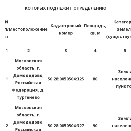
КОТОРЫХ ПОДЛЕЖИТ ОПРЕДЕЛЕНИЮ
N
Катего
Кадастровый
Площадь,
п/
Местоположение
земел
номер
кв. м
п
(существу
1
2
3
4
5
Московская
область, г.
Земл
Домодедово,
1
50:28:0050504:325
80
населен
Российская
пункт
Федерация, д.
Тургенево
Московская
область, г.
Земл
Домодедово,
2
50:28:0050504:327
90
населен
Российская