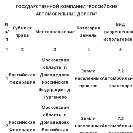
ГОСУДАРСТВЕННОЙ КОМПАНИИ "РОССИЙСКИЕ
АВТОМОБИЛЬНЫЕ ДОРОГИ"
N
Вид
Субъект
Категория
п/
Местоположение
разрешенно
права
земель
п
использован
1
2
3
4
5
Московская
область, г.
Земли
7.2
Российская
Домодедово,
1
населенных
Автомобиль
Федерация
Российская
пунктов
транспорт
Федерация, д.
Тургенево
Московская
область, г.
Земли
7.2
Российская
Домодедово,
2
населенных
Автомобиль
Федерация
Российская