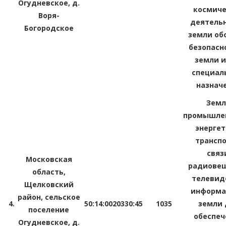
Огудневское, д.
космиче
Воря-
деятельн
Богородское
земли об
безопасн
земли и
специал
назнач
Зем
промышлен
энергет
транспо
связ
Московская
радиовещ
область,
телевид
Щелковский
информа
район, сельское
4.
50:14:0020330:45
1035
земли 
поселение
обеспеч
Огудневское, д.