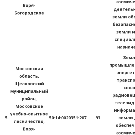
космиче
Воря-
деятельн
Богородское
земли об
безопасн
земли и
специал
назнач
Зем
промышлен
Московская
энергет
область,
транспо
Щелковский
связ
муниципальный
радиовещ
район,
телевид
Московское
информа
учебно-опытное
5.
50:14:0020351:207
93
земли 
лесничество,
обеспеч
Воря-
космиче