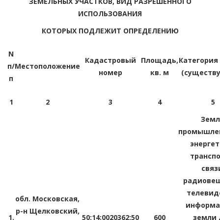
ЗЕМЕЛЬНЫХ УЧАСТКОВ, ВИД РАЗРЕШЕННОГО
ИСПОЛЬЗОВАНИЯ
КОТОРЫХ ПОДЛЕЖИТ ОПРЕДЕЛЕНИЮ
N
Кадастровый
Площадь,
Категория
п/
Местоположение
номер
кв. м
(существ
п
1
2
3
4
5
Зем
промышлен
энергет
транспо
связ
радиовещ
телевид
обл. Московская,
информа
р-н Щелковский,
1.
50:14:0020362:50
600
земли 