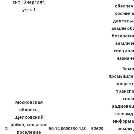
снт "Энергия",
обеспеч
уч-к 1
космиче
деятельн
земли об
безопасн
земли и
специал
назнач
Зем
промышлен
энергет
транспо
связ
Московская
радиовещ
область,
телевид
Щелковский
информа
район, сельское
2.
50:14:0020330:143
52623
земли 
поселение