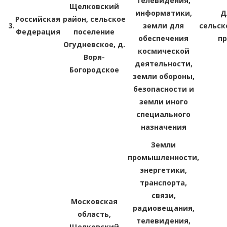
телевидения,
Щелковский
информатики,
Д
Российская
район, сельское
3.
земли для
сельск
Федерация
поселение
обеспечения
п
Огудневское, д.
космической
Воря-
деятельности,
Богородское
земли обороны,
безопасности и
земли иного
специального
назначения
Земли
промышленности,
энергетики,
транспорта,
связи,
Московская
радиовещания,
область,
телевидения,
Щелковский