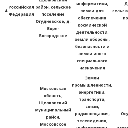
информатики,
Д
Российская
район, сельское
4.
земли для
сельск
Федерация
поселение
обеспечения
п
Огудневское, д.
космической
Воря-
деятельности,
Богородское
земли обороны,
безопасности и
земли иного
специального
назначения
Земли
промышленности,
Московская
энергетики,
область,
транспорта,
Щелковский
связи,
муниципальный
радиовещания,
Ос
район,
телевидения,
Московское
информатики,
иссл