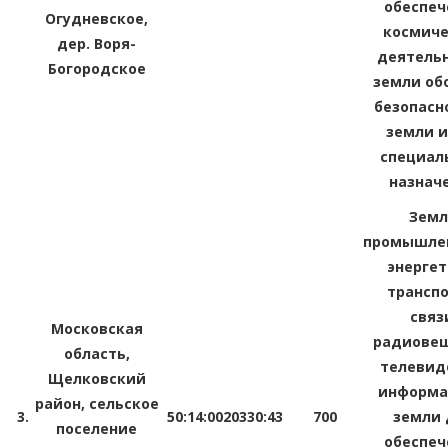
обеспеч
Огудневское,
космиче
дер. Воря-
деятельн
Богородское
земли об
безопасн
земли и
специал
назнач
Зем
промышлен
энергет
транспо
связ
Московская
радиовещ
область,
телевид
Щелковский
информа
район, сельское
3.
50:14:0020330:43
700
земли 
поселение
обеспеч