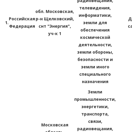
радиовещания,
телевидения,
обл. Московская,
информатики,
Российская
р-н Щелковский,
Д
1.
земли для
Федерация
снт "Энергия",
с
обеспечения
уч-к 1
космической
деятельности,
земли обороны,
безопасности и
земли иного
специального
назначения
Земли
промышленности,
энергетики,
транспорта,
связи,
Московская
радиовещания,