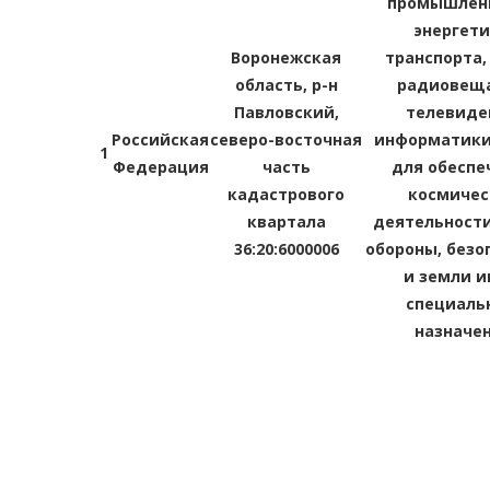
промышленн
энергети
Воронежская
транспорта,
область, р-н
радиовеща
Павловский,
телевиде
Российская
северо-восточная
информатики
1
Федерация
часть
для обеспе
кадастрового
космичес
квартала
деятельности
36:20:6000006
обороны, безо
и земли и
специаль
назначе