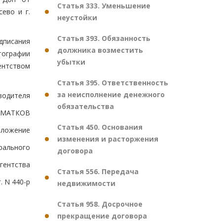
Статья 333. Уменьшение
ево и г.
неустойки
Статья 393. Обязанность
дписания
должника возместить
тографии
убытки
ентством
Статья 395. Ответственность
за неисполнение денежного
водителя
обязательства
ШМАТКОВ
Статья 450. Основания
иложение
изменения и расторжения
рального
договора
гентства
Статья 556. Передача
. N 440-р
недвижимости
Статья 958. Досрочное
прекращение договора