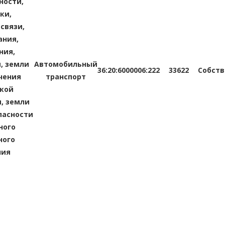
ости,
ки,
 связи,
ния,
ния,
, земли
Автомобильный
36:20:6000006:222
33622
Собств
чения
транспорт
кой
, земли
пасности
ного
ного
ния