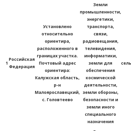
Земли
промышленности,
энергетики,
Установлено
транспорта,
относительно
связи,
ориентира,
радиовещания,
расположенного в
телевидения,
границах участка.
информатики,
Российская
1
Почтовый адрес
земли для
сел
Федерация
ориентира:
обеспечения
Калужская область,
космической
р-н
деятельности,
Малоярославецкий,
земли обороны,
с. Головтеево
безопасности и
земли иного
специального
назначения