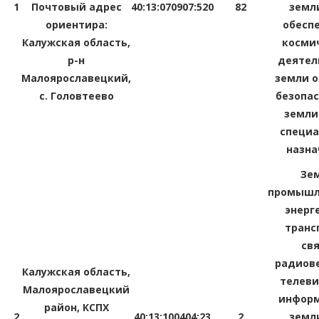
1
Почтовый адрес
40:13:070907:520
82
земл
ориентира:
обесп
Калужская область,
косми
р-н
деятел
Малоярославецкий,
земли о
с. Головтеево
безопас
земли
специа
назна
Зе
промышл
энерг
транс
свя
радиов
Калужская область,
телеви
Малоярославецкий
информ
район, КСПХ
2
40:13:100404:23
2
земл